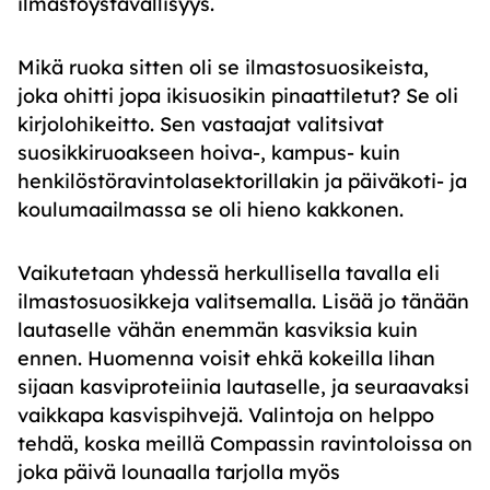
ilmastoystävällisyys.
Mikä ruoka sitten oli se ilmastosuosikeista,
joka ohitti jopa ikisuosikin pinaattiletut? Se oli
kirjolohikeitto. Sen vastaajat valitsivat
suosikkiruoakseen hoiva-, kampus- kuin
henkilöstöravintolasektorillakin ja päiväkoti- ja
koulumaailmassa se oli hieno kakkonen.
Vaikutetaan yhdessä herkullisella tavalla eli
ilmastosuosikkeja valitsemalla. Lisää jo tänään
lautaselle vähän enemmän kasviksia kuin
ennen. Huomenna voisit ehkä kokeilla lihan
sijaan kasviproteiinia lautaselle, ja seuraavaksi
vaikkapa kasvispihvejä. Valintoja on helppo
tehdä, koska meillä Compassin ravintoloissa on
joka päivä lounaalla tarjolla myös