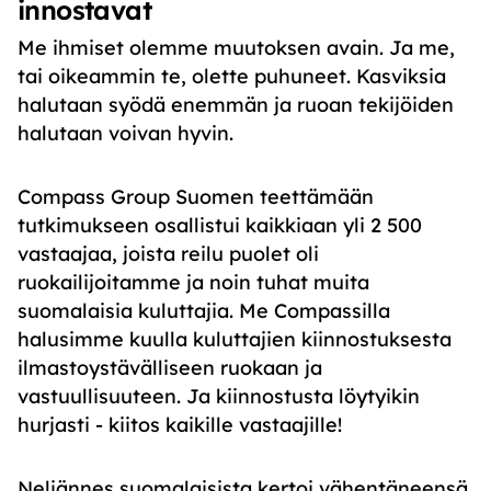
innostavat
Me ihmiset olemme muutoksen avain. Ja me,
tai oikeammin te, olette puhuneet. Kasviksia
halutaan syödä enemmän ja ruoan tekijöiden
halutaan voivan hyvin.
Compass Group Suomen teettämään
tutkimukseen osallistui kaikkiaan yli 2 500
vastaajaa, joista reilu puolet oli
ruokailijoitamme ja noin tuhat muita
suomalaisia kuluttajia. Me Compassilla
halusimme kuulla kuluttajien kiinnostuksesta
ilmastoystävälliseen ruokaan ja
vastuullisuuteen. Ja kiinnostusta löytyikin
hurjasti - kiitos kaikille vastaajille!
Neljännes suomalaisista kertoi vähentäneensä