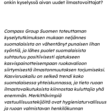
onkin kyselyssä aivan uudet ilmastovoittajat?
Compass Group Suomen toteuttaman
kyselytutkimuksen mukaan neljännes
suomalaisista on vähentänyt punaisen lihan
syöntiä, ja lähes puolet suomalaisista
suhtautuu positiivisesti ajatukseen
kasvispainotteisempaan ruokavalioon
siirtymisestä ilmastonmuutoksen torjumiseksi.
Kasvisruokailu on selkeä trendi koko
suomalaisessa yhteiskunnassa, ja tieto ruoan
ilmastovaikutuksista kiinnostaa kuluttajia yhä
enemmän. Merkittävimpiä
vastuullisuustekijöitä ovat hygieniaturvallisuus
ja ruoan valmistavan henkilökunnan