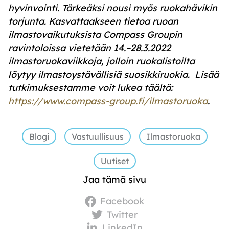
hyvinvointi. Tärkeäksi nousi myös ruokahävikin
torjunta. Kasvattaakseen tietoa ruoan
ilmastovaikutuksista Compass Groupin
ravintoloissa vietetään 14.–28.3.2022
ilmastoruokaviikkoja, jolloin ruokalistoilta
löytyy ilmastoystävällisiä suosikkiruokia. Lisää
tutkimuksestamme voit lukea täältä:
https://www.compass-group.fi/ilmastoruoka
.
Blogi
Vastuullisuus
Ilmastoruoka
Uutiset
Jaa tämä sivu
Facebook
Twitter
LinkedIn