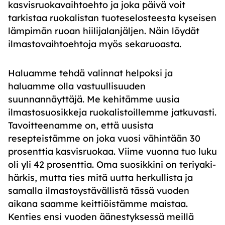
kasvisruokavaihtoehto ja joka päivä voit
tarkistaa ruokalistan tuoteselosteesta kyseisen
lämpimän ruoan hiilijalanjäljen. Näin löydät
ilmastovaihtoehtoja myös sekaruoasta.
Haluamme tehdä valinnat helpoksi ja
haluamme olla vastuullisuuden
suunnannäyttäjä. Me kehitämme uusia
ilmastosuosikkeja ruokalistoillemme jatkuvasti.
Tavoitteenamme on, että uusista
resepteistämme on joka vuosi vähintään 30
prosenttia kasvisruokaa. Viime vuonna tuo luku
oli yli 42 prosenttia. Oma suosikkini on teriyaki-
härkis, mutta ties mitä uutta herkullista ja
samalla ilmastoystävällistä tässä vuoden
aikana saamme keittiöistämme maistaa.
Kenties ensi vuoden äänestyksessä meillä