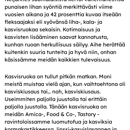
punaisen lihan syöntiä merkittävästi viime
vuosien aikana ja 42 prosenttia kuvaa itseään
fleksaajaksi eli syövänsä liha-, kala- ja
kasvisruokaa sekaisin. Kotimaisuus ja
kasvisten lisääminen saavat kannatusta,
kunhan ruoan herkullisuus säilyy. Aihe herättää
kuitenkin suuria tunteita ja hyvä niin, onhan
käsissämme meidän kaikkien tulevaisuus.
Kasvisruoka on tullut pitkän matkan. Moni
meistä muistaa vielä ajan, kun vaihtoehtona oli
kasviskiusaus tai… noh, kasviskiusaus.
Useimmiten paljolla juustolla tai erittäin
paljolla juustolla. Tänään kasvisruoka on
meidän Amica-, Food & Co-, Tastory -
ravintoloissamme luomutofua ja kasviksia
kormakastikkeessa, linssi-kasvislasagnea ja