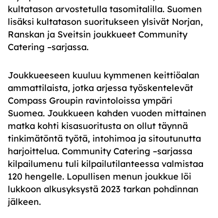
kultatason arvostetulla tasomitalilla. Suomen
lisäksi kultatason suoritukseen ylsivät Norjan,
Ranskan ja Sveitsin joukkueet Community
Catering –sarjassa.
Joukkueeseen kuuluu kymmenen keittiöalan
ammattilaista, jotka arjessa työskentelevät
Compass Groupin ravintoloissa ympäri
Suomea.
Joukkueen kahden vuoden mittainen
matka
kohti kisasuoritusta
on ollut täynnä
tinkimätöntä työtä, intohimoa ja sitoutunutta
harjoittelua.
Community Catering –sarjassa
kilpailumenu tuli kilpailutilanteessa valmistaa
120 hengelle.
Lopullisen menun joukkue löi
lukkoon alkusyksystä 2023 tarkan pohdinnan
jälkeen.