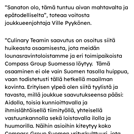
“Sanaton olo, tämä tuntuu aivan mahtavalta ja
epätodelliselta”, toteaa voitosta
joukkueenjohtaja Ville Pyykönen.
“
Culinary Teamin saavutus on osoitus siitä
huikeasta osaamisesta, jota meidän
lounasravintoloistamme ja eri toimipaikoista
Compass Group Suomessa löytyy.
Tämä
osaaminen ei ole vain Suomen tasolla huippua,
vaan todistetusti tällä hetkellä maailman
kovinta. Erityisen ylpeä olen siitä tyylistä ja
tavasta, millä joukkue saavutukseensa pääsi:
Aidolla, toisia kunnioittavalla ja
ihmislähtöisellä tiimityöllä, yhteisellä
vastuunkannolla sekä loistavalla ilolla ja
huumorilla. Näihin asioihin kiteytyy koko
Compass Group Suomen yrityskulttuuri, jota