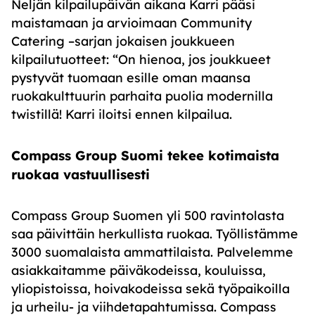
Neljän kilpailupäivän aikana Karri pääs
i
maistamaan ja arvioimaan Community
Catering –sarjan jokaisen joukkueen
kilpailutuotteet: “On hienoa, jos joukkueet
pystyvät tuomaan esille oman maansa
ruokakulttuurin parhaita puolia modernilla
twistillä!
Karri iloitsi ennen kilpailua.
Compass Group Suomi tekee kotimaista
ruokaa vastuullisesti
Compass Group Suomen yli 500 ravintolasta
saa päivittäin herkullista ruokaa. Työllistämme
3000 suomalaista ammattilaista. Palvelemme
asiakkaitamme päiväkodeissa, kouluissa,
yliopistoissa, hoivakodeissa sekä työpaikoilla
ja urheilu- ja viihdetapahtumissa. Compass