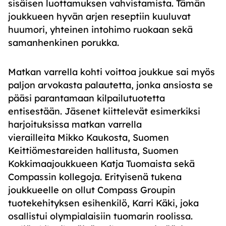
sisäisen luottamuksen vahvistamista. Tämän
joukkueen hyvän arjen reseptiin kuuluvat
huumori, yhteinen intohimo ruokaan sekä
samanhenkinen porukka.
Matkan varrella
kohti voittoa joukkue sai
myös
paljon arvokasta palautetta, jonka ansiosta
se
pääs
i
parantamaan kilpailutuotetta
entisestään
. J
äsenet kiittelevät esimerkiksi
harjoituksissa matkan varrella
vierailleita Mikko Kaukosta, Suomen
Keittiömestareiden hallitusta, Suomen
Kokkimaajoukkueen Katja Tuomaista sekä
Compassin kollegoja. Erityisenä tukena
joukkueelle on ollut Compass Groupin
tuotekehityksen esihenkilö, Karri Käki, joka
osallist
ui
olympialaisiin tuomarin roolissa.