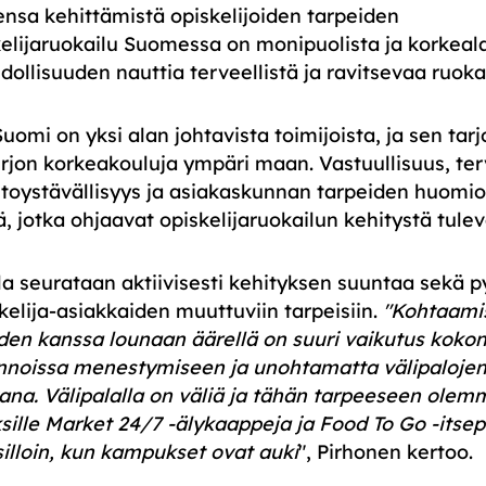
ensa kehittämistä opiskelijoiden tarpeiden
elijaruokailu Suomessa on monipuolista ja korkeala
hdollisuuden nauttia terveellistä ja ravitsevaa ruo
mi on yksi alan johtavista toimijoista, ja sen tar
irjon korkeakouluja ympäri maan. Vastuullisuus, ter
astoystävällisyys ja asiakaskunnan tarpeiden huomi
tä, jotka ohjaavat opiskelijaruokailun kehitystä tule
a seurataan aktiivisesti kehityksen suuntaa sekä p
lija-asiakkaiden muuttuviin tarpeisiin.
"Kohtaamis
iden kanssa lounaan äärellä on suuri vaikutus koko
nnoissa menestymiseen ja unohtamatta välipalojen
kana. Välipalalla on väliä ja tähän tarpeeseen ole
lle Market 24/7 -älykaappeja ja Food To Go -itsepa
silloin, kun kampukset ovat auki
", Pirhonen kertoo.