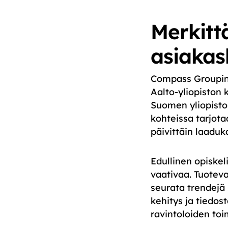
Merkitt
asiakas
Compass Groupin 
Aalto-yliopiston
Suomen yliopisto
kohteissa tarjotaa
päivittäin laaduk
Edullinen opiskel
vaativaa. Tuoteva
seurata trendejä 
kehitys ja tiedos
ravintoloiden toi