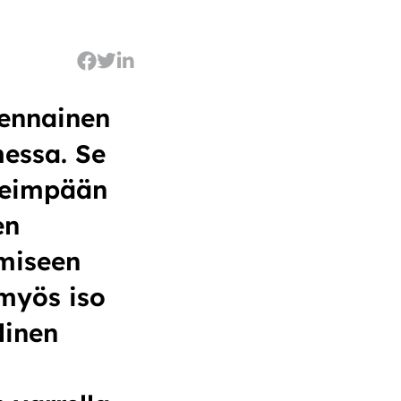
lennainen
essa. Se
keimpään
en
miseen
 myös iso
linen