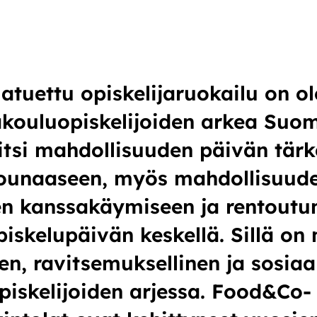
iatuettu opiskelijaruokailu on o
kouluopiskelijoiden arkea Suom
itsi mahdollisuuden päivän tär
lounaaseen, myös mahdollisuud
en kanssakäymiseen ja rentoutu
piskelupäivän keskellä. Sillä on
nen, ravitsemuksellinen ja sosiaa
piskelijoiden arjessa. Food&Co-