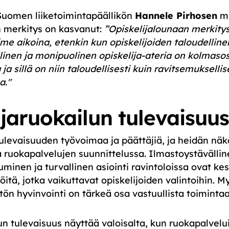
uomen liiketoimintapäällikön
Hannele Pirhosen
m
n merkitys on kasvanut:
”Opiskelijalounaan merkity
e aikoina, etenkin kun opiskelijoiden taloudelline
linen ja monipuolinen opiskelija-ateria on kolmaso
a sillä on niin taloudellisesti kuin ravitsemuksellis
a."
ijaruokailun tulevaisuus
 tulevaisuuden työvoimaa ja päättäjiä, ja heidän n
 ruokapalvelujen suunnittelussa. Ilmastoystävällin
uminen ja turvallinen asiointi ravintoloissa ovat kes
öitä, jotka vaikuttavat opiskelijoiden valintoihin. M
tön hyvinvointi on tärkeä osa vastuullista toimintaa
un tulevaisuus näyttää valoisalta, kun ruokapalvelu