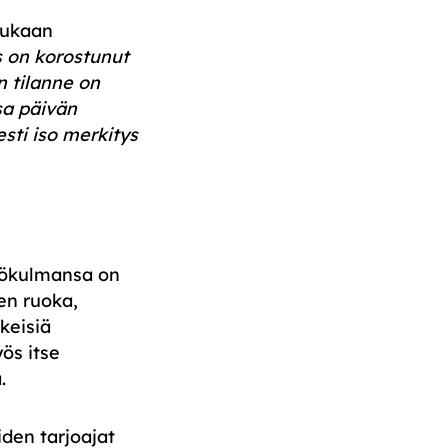
ukaan
s on korostunut
n tilanne on
sa päivän
esti iso merkitys
äkökulmansa on
en ruoka,
keisiä
yös itse
.
iden tarjoajat