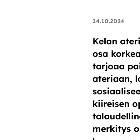
24.10.2024
Kelan ater
osa korkea
tarjoaa pa
ateriaan, 
sosiaalise
kiireisen o
taloudelli
merkitys o