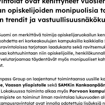
ntolat ovat kehittyneet vuosien
 opiskelijoiden monipuolisia ta
 trendit ja vastuullisuusnäköku
mi on merkittävä toimija opiskelijaruokailun kentä
akohdetta eri korkeakoulujen kampuksilla kaikkiall
vintoloissa tarjotaan laadukasta sekä ravitsemuks
aa kohtuuhintaan niin opiskelijoille, henkilökunnal
 palvelutarjoamaa täydentävät myös monipuoliset kah
t.
pass Group on laajentanut toimintaansa uusille ka
le
,
Vaasan yliopistolle
sekä
SAMKin Kankaanpää
. Lokakuussa toiminta alkaa myös
Porvoon kampuk
mipiste on toiminut ilman ravintolaa lukuvuoden al
pusravintolat ovat innolla odotettuja lisäyksiä nä