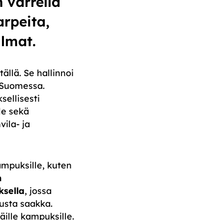
 varrella
rpeita,
lmat.
llä. Se hallinnoi
a Suomessa.
ellisesti
le sekä
vila- ja
mpuksille, kuten
n
sella
, jossa
usta saakka.
ille kampuksille.