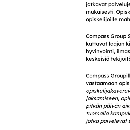
jatkavat palveluj
mukaisesti. Opisk
opiskelijoille ma
Compass Group Suo
kattavat laajan k
hyvinvointi, ilm
keskeisiä tekijöi
Compass Groupill
vastaamaan opiske
opiskelijakavere
jaksamiseen, opi
pitkän päivän ai
tuomalla kampuksi
jotka palvelevat 