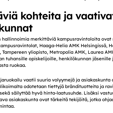
äviä kohteita ja vaativa
kunnat
hallinnoimia merkittäviä kampusravintoloita ova
 kampusravintolat, Haaga-Helia AMK Helsingissä, H
, Tampereen yliopisto, Metropolia AMK, Laurea AM
n tuhansille opiskelijoille, henkilökunnan jäsenille ja
asta ruokaa.
ijaruokailu vaatii suuria volyymejä ja asiakaskunta o
likoimalta odotetaan tiettyjä brändituotteita ja rav
sekä säilyttää hyvä hinta-laatusuhde. Lisäksi vastu
tava asiakaskunta ovat tärkeitä tekijöitä, jotka ohja
mintaa.