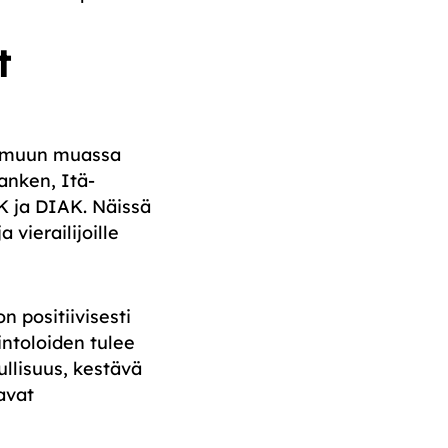
t
t muun muassa
anken, Itä-
K ja DIAK. Näissä
 vierailijoille
n positiivisesti
intoloiden tulee
ullisuus, kestävä
avat