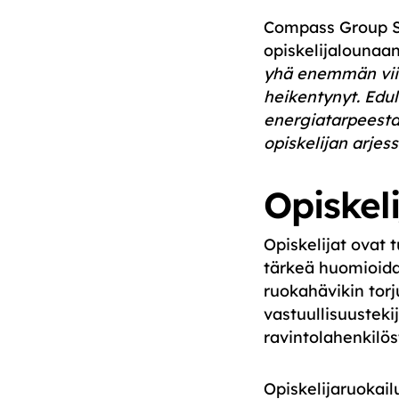
Compass Group S
opiskelijalounaa
yhä enemmän viim
heikentynyt. Edul
energiatarpeesta j
opiskelijan arjess
Opiskel
Opiskelijat ovat
tärkeä huomioida
ruokahävikin torj
vastuullisuustekij
ravintolahenkilös
Opiskelijaruokail