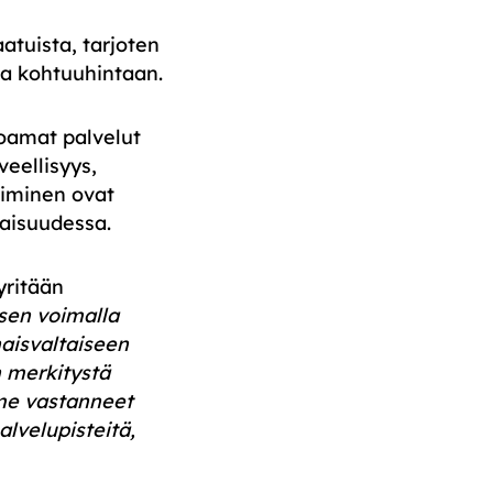
atuista, tarjoten
kaa kohtuuhintaan.
joamat palvelut
veellisyys,
oiminen ovat
vaisuudessa.
yritään
en voimalla
naisvaltaiseen
 merkitystä
mme vastanneet
lvelupisteitä,