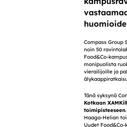
kampusravi
vastaamaan
huomioiden
Compass Group Suo
noin 50 ravintol
Food&Co-kampusra
monipuolista ruok
vierailijoille ja
älykaappiratkaisu
Tänä syksynä Com
Kotkaan XAMKil
toimipisteeseen
Haaga-Helian toi
Uudet Food&Co-kam