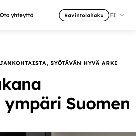
Ota yhteyttä
FI
Ravintolahaku
JANKOHTAISTA
,
SYÖTÄVÄN HYVÄ ARKI
ukana
sa ympäri Suomen