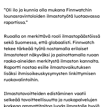
”Oli ilo ja kunnia olla mukana Finnwatchin
lounasravintoloiden ilmastotyötä luotaavassa
raportissa.”
Ruoalla on merkittävä rooli ilmastopäästöissä
sekä Suomessa, että globaalisti. Finnwatch
tekee tärkeää työtä nostamalla erilaiset
ilmastoteot näkyväksi ja painottamalla ruoan
raaka-aineiden merkitystä ilmaston kannalta.
Raportti nostaa esille ilmastovaikutuksen
lisäksi ihmisoikeuskysymysten linkittymisen
ruokavalintoihin.
Ilmastotavoitteiden edistäminen vaatii
selkeää tavoitteellisuutta ja ruokapalvelujen
korkeaa ammattitaitoa luoda ilmastolle hyviä