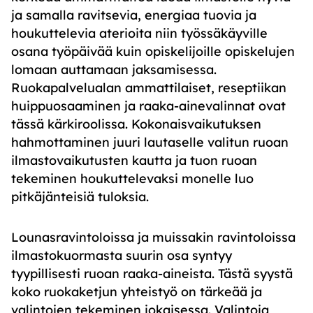
ja samalla ravitsevia, energiaa tuovia ja
houkuttelevia aterioita niin työssäkäyville
osana työpäivää kuin opiskelijoille opiskelujen
lomaan auttamaan jaksamisessa.
Ruokapalvelualan ammattilaiset, reseptiikan
huippuosaaminen ja raaka-ainevalinnat ovat
tässä kärkiroolissa. Kokonaisvaikutuksen
hahmottaminen juuri lautaselle valitun ruoan
ilmastovaikutusten kautta ja tuon ruoan
tekeminen houkuttelevaksi monelle luo
pitkäjänteisiä tuloksia.
Lounasravintoloissa ja muissakin ravintoloissa
ilmastokuormasta suurin osa syntyy
tyypillisesti ruoan raaka-aineista. Tästä syystä
koko ruokaketjun yhteistyö on tärkeää ja
valintojen tekeminen jokaisessa. Valintoja