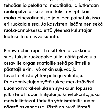
tehdään jo pelolla tai maatilalla, ja jatketaan
ruokapalveluissa esimerkiksi reseptiikan
raaka-ainevalinnoissa ja niiden painotuksissa
eri ruokalajeissa. Jo kasvisten lisääminen sekä
ruoka-annoksessa että yleensä kuluttajan
lautasella on hyvä suunta.
Finnwatchin raportti esittelee arvokkaita
suosituksia ruokapalveluille, näitä palveluja
ostaville organisaatioille sekä poliittisille
päättäjillekin. Työ onkin sujuvaa ja
tavoitteellista yhteispeliä ja valintoja.
Ruokapalvelujen työtä tukee merkittävästi
Luonnonvarakeskuksen syyskuun lopussa
julkistetut ruoan hiilijalanjälkitietokanta, joka
mahdollistavat tärkeän yhteismitallisuuden
päästölaskennassa. Tästä on hyvä lähteä