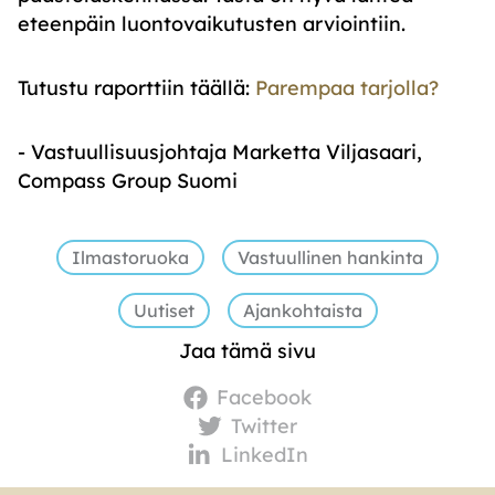
eteenpäin luontovaikutusten arviointiin.
Tutustu raporttiin täällä:
Parempaa tarjolla?
- Vastuullisuusjohtaja Marketta Viljasaari,
Compass Group Suomi
Ilmastoruoka
Vastuullinen hankinta
Uutiset
Ajankohtaista
Jaa tämä sivu
Facebook
Twitter
LinkedIn