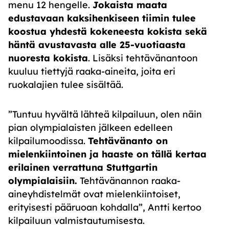
menu 12 hengelle.
Jokaista maata
edustavaan kaksihenkiseen tiimin tulee
koostua yhdestä
kokeneesta kokista
sekä
häntä avustavasta alle 25-vuotiaasta
nuoresta kokista
. Lisäksi tehtävänantoon
kuuluu tiettyjä raaka-aineita, joita eri
ruokalajien tulee sisältää.
”Tuntuu hyvältä lähteä kilpailuun, olen näin
pian olympialaisten jälkeen edelleen
kilpailumoodissa.
Tehtävänanto on
mielenkiintoinen ja haaste on tällä kertaa
erilainen verrattuna Stuttgartin
olympialaisiin
.
Tehtävänannon raaka-
aineyhdistelmät ovat mielenkiintoiset,
erityisesti pääruoan kohdalla”, Antti kertoo
kilpailuun valmistautumisesta.