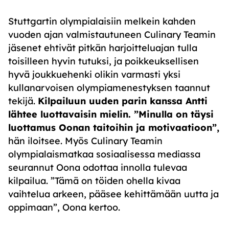
Stuttgartin olympialaisiin melkein kahden
vuoden ajan valmistautuneen
Culinary
Teamin
jäsenet
ehtivät pitkän harjoitteluajan tulla
toisilleen hyvin tutuksi
, ja poikkeuksellisen
hyvä joukkuehenki olikin varmasti yksi
kullanarvoisen olympiamenestyksen taannut
tekijä.
Kilpailuun uuden parin kanssa Antti
lähtee
luottavaisin mielin.
”
M
inulla on täysi
luottamus Oonan taitoihin ja motivaatioon”
,
hän iloitsee.
Myös
Culinary
Teamin
olympialaismatkaa sosiaalisessa mediassa
seurannut Oona odottaa innolla tulevaa
kilpailua. ”
Tämä on töiden ohella kivaa
vaihtelua arkeen, pääsee kehittämään uutta ja
oppimaan”, Oona kertoo.