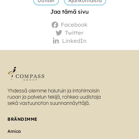
Uutiset
Ajankohtaista
Jaa tämä sivu
Facebook
Twitter
LinkedIn
Yhdessä olemme halutuin ja intohimoisin
ruoan ja palvelun tekijä, rohkea uudistaja
sekä vastuunoton suunnannäyttäjä.
BRÄNDIMME
Amica