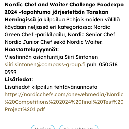
Nordic
Chef
and
Waiter
Challenge
Foodexpo
2024 -tapahtuma järjestetään Tanskan
Herningissä
ja kilpailua Pohjoismaiden välillä
käydään neljässä eri kategoriassa: Nordic
Green
Chef
-parikilpailu, Nordic Senior
Chef
,
Nordic Junior
Chef
sekä
Nordic
Waiter
.
Haastattelupyynnöt:
Viestinnän asiantuntija Siiri Sintonen
siiri.sintonen@compass-group.fi
puh. 050 518
0999
Lisätiedot:
Lisätiedot kilpailun tehtävänannosta
https://nordicchefs.com/onewebmedia/Nordic
%20Competitions%202024%20final%20Test%20
Project%201.pdf