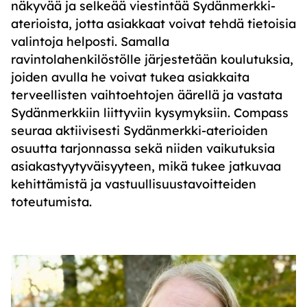
näkyvää ja selkeää viestintää Sydänmerkki-
aterioista, jotta asiakkaat voivat tehdä tietoisia
valintoja helposti. Samalla
ravintolahenkilöstölle järjestetään koulutuksia,
joiden avulla he voivat tukea asiakkaita
terveellisten vaihtoehtojen äärellä ja vastata
Sydänmerkkiin liittyviin kysymyksiin. Compass
seuraa aktiivisesti Sydänmerkki-aterioiden
osuutta tarjonnassa sekä niiden vaikutuksia
asiakastyytyväisyyteen, mikä tukee jatkuvaa
kehittämistä ja vastuullisuustavoitteiden
toteutumista.