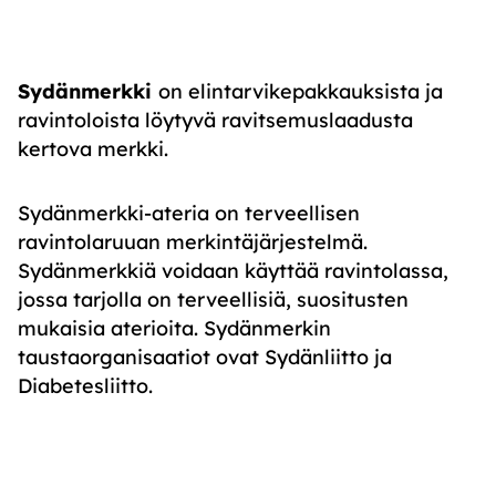
Sydänmerkki
on elintarvikepakkauksista ja
ravintoloista löytyvä ravitsemuslaadusta
kertova merkki.
Sydänmerkki-ateria on terveellisen
ravintolaruuan merkintäjärjestelmä.
Sydänmerkkiä voidaan käyttää ravintolassa,
jossa tarjolla on terveellisiä, suositusten
mukaisia aterioita. Sydänmerkin
taustaorganisaatiot ovat Sydänliitto ja
Diabetesliitto.