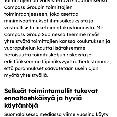
Toimittajien on vahvistettava sitoutumisensa
Compass Groupin toimittajien
toimintaohjeeseen, joka asettaa
minimivaatimukset ihmisoikeuksista ja
vastuullisista liiketoimintakäytännöistä. Me
Compass Group Suomessa teemme myös
yhteistyötä toimittajien kanssa koulutuksen ja
vuoropuhelun kautta lisätäksemme
tietoisuutta toimitusketjun riskeistä ja
edistääksemme läpinäkyvyyttä. Tiedostamme,
että parannukset saavutetaan usein ajan
myötä yhteistyöllä.
Selkeät toimintamallit tukevat
ennaltaehkäisyä ja hyviä
käytäntöjä
Suomalaisessa mediassa viime vuosina käyty