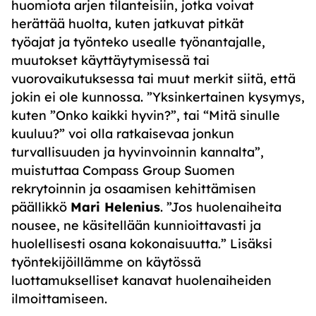
huomiota arjen tilanteisiin, jotka voivat
herättää huolta, kuten jatkuvat pitkät
työajat ja työnteko usealle työnantajalle,
muutokset käyttäytymisessä tai
vuorovaikutuksessa tai muut merkit siitä, että
jokin ei ole kunnossa. ”Yksinkertainen kysymys,
kuten ”Onko kaikki hyvin?”, tai “Mitä sinulle
kuuluu?” voi olla ratkaisevaa jonkun
turvallisuuden ja hyvinvoinnin kannalta”,
muistuttaa Compass Group Suomen
rekrytoinnin ja osaamisen kehittämisen
päällikkö
Mari Helenius
. ”Jos huolenaiheita
nousee, ne käsitellään kunnioittavasti ja
huolellisesti osana kokonaisuutta.” Lisäksi
työntekijöillämme on käytössä
luottamukselliset kanavat huolenaiheiden
ilmoittamiseen.