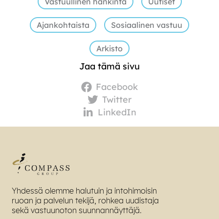
Vastuullinen hankinta
Uutiset
Ajankohtaista
Sosiaalinen vastuu
Arkisto
Jaa tämä sivu
Facebook
Twitter
LinkedIn
Yhdessä olemme halutuin ja intohimoisin
ruoan ja palvelun tekijä, rohkea uudistaja
sekä vastuunoton suunnannäyttäjä.