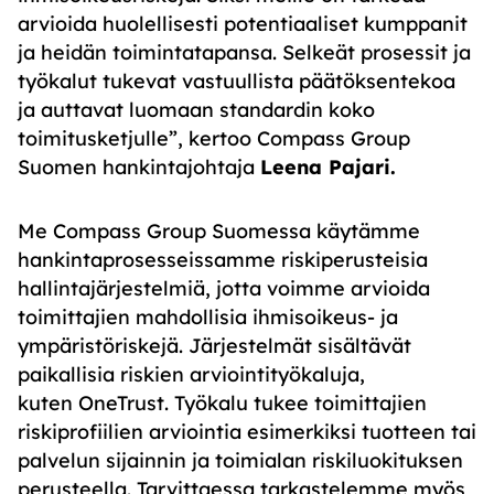
arvioida huolellisesti potentiaaliset kumppanit
ja heidän toimintatapansa. Selkeät prosessit ja
työkalut tukevat vastuullista päätöksentekoa
ja auttavat luomaan standardin koko
toimitusketjulle”, kertoo Compass Group
Suomen hankintajohtaja
Leena Pajari.
Me Compass Group Suomessa käytämme
hankintaprosesseissamme riskiperusteisia
hallintajärjestelmiä, jotta voimme arvioida
toimittajien mahdollisia ihmisoikeus- ja
ympäristöriskejä. Järjestelmät sisältävät
paikallisia riskien arviointityökaluja,
kuten OneTrust. Työkalu tukee toimittajien
riskiprofiilien arviointia esimerkiksi tuotteen tai
palvelun sijainnin ja toimialan riskiluokituksen
perusteella. Tarvittaessa tarkastelemme myös