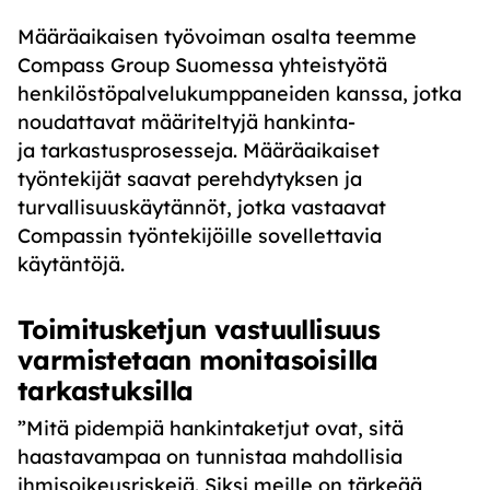
Määräaikaisen työvoiman osalta teemme
Compass Group Suomessa yhteistyötä
henkilöstöpalvelukumppaneiden kanssa, jotka
noudattavat määriteltyjä hankinta-
ja tarkastusprosesseja. Määräaikaiset
työntekijät saavat perehdytyksen ja
turvallisuuskäytännöt, jotka vastaavat
Compassin työntekijöille sovellettavia
käytäntöjä.
Toimitusketjun vastuullisuus
varmistetaan monitasoisilla
tarkastuksilla
”Mitä pidempiä hankintaketjut ovat, sitä
haastavampaa on tunnistaa mahdollisia
ihmisoikeusriskejä. Siksi meille on tärkeää