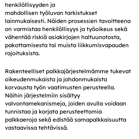
henkilöllisyyden ja
mahdollisen
työluvan
tarkistukset
lainmukaisesti. Näiden prosessien tavoitteena
on varmistaa henkilöllisyys ja työoikeus sekä
vähentää riskiä asiakirjojen haltuunotosta,
pakottamisesta tai muista liikkumisvapauden
rajoituksista.
Rakenteelliset palkkajärjestelmämme tukevat
oikeudenmukaista ja johdonmukaista
korvausta työn vaatimusten perusteella.
Näihin järjestelmiin sisältyy
valvontamekanismeja, joiden avulla voidaan
tunnistaa ja korjata perusteettomia
palkkaeroja sekä edistää samapalkkaisuutta
vastaavissa tehtävissä.