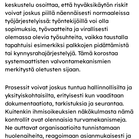
keskustelu
osoittaa, että hyväksikäytön riskit
voivat joskus piillä näennäisesti normaaleissa
työjärjestelyissä:
työntekijöillä voi olla
sopimuksia, työvaatteita ja virallisesti
olemassa olevia työsuhteita, vaikka taustalla
tapahtuisi esimerkiksi palkkojen pidättämistä
tai kynnysrahajärjestelyjä.
Tämä korostaa
systemaattisten valvontamekanismien
merkitystä oletusten sijaan.
Prosessit voivat joskus tuntua hallinnollisilta ja
yksityiskohtaisilta, erityisesti kun vaaditaan
dokumentaatiota, tarkistuksia ja seurantaa.
Kuitenkin ihmisoikeuksien näkökulmasta nämä
kontrollit ovat olennaisia turvamekanismeja.
Ne auttavat organisaatioita tunnistamaan
huolenaiheita, reagoimaan asianmukaisesti ja