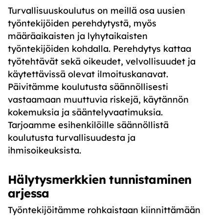
Turvallisuuskoulutus on meillä osa uusien
työntekijöiden perehdytystä, myös
määräaikaisten ja lyhytaikaisten
työntekijöiden kohdalla. Perehdytys kattaa
työtehtävät sekä oikeudet, velvollisuudet ja
käytettävissä olevat ilmoituskanavat.
Päivitämme koulutusta säännöllisesti
vastaamaan muuttuvia riskejä, käytännön
kokemuksia ja sääntelyvaatimuksia.
Tarjoamme esihenkilöille säännöllistä
koulutusta turvallisuudesta ja
ihmisoikeuksista.
Hälytysmerkkien tunnistaminen
arjessa
Työntekijöitämme rohkaistaan kiinnittämään