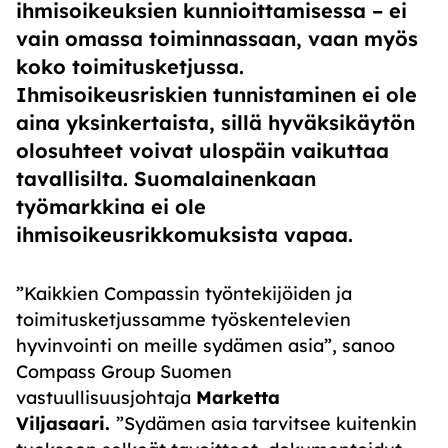
ihmisoikeuksien kunnioittamisessa – ei
vain omassa toiminnassaan, vaan myös
koko toimitusketjussa.
Ihmisoikeusriskien tunnistaminen ei ole
aina yksinkertaista, sillä hyväksikäytön
olosuhteet voivat ulospäin vaikuttaa
tavallisilta. Suomalainenkaan
työmarkkina ei ole
ihmisoikeusrikkomuksista vapaa.
”Kaikkien Compassin työntekijöiden ja
toimitusketjussamme työskentelevien
hyvinvointi on meille sydämen asia”, sanoo
Compass Group Suomen
vastuullisuusjohtaja
Marketta
Viljasaari.
”Sydämen asia tarvitsee kuitenkin