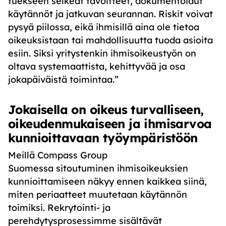
tuekseen selkeät tavoitteet, dokumentoidut
käytännöt ja jatkuvan seurannan. Riskit voivat
pysyä piilossa, eikä ihmisillä aina ole tietoa
oikeuksistaan tai mahdollisuutta tuoda asioita
esiin. Siksi yritystenkin ihmisoikeustyön on
oltava systemaattista, kehittyvää ja osa
jokapäiväistä toimintaa.”
Jokaisella on oikeus turvalliseen,
oikeudenmukaiseen ja ihmisarvoa
kunnioittavaan työympäristöön
Meillä Compass Group
Suomessa sitoutuminen ihmisoikeuksien
kunnioittamiseen näkyy ennen kaikkea siinä,
miten periaatteet muutetaan käytännön
toimiksi. Rekrytointi- ja
perehdytysprosessimme sisältävät