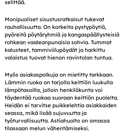
selittää.
Monipuoliset sisustusratkaisut tukevat
rauhallisuutta. On korkeita pystypöytiä,
pyöreitä pöytäryhmiä ja kangaspäällysteisiä
rohkean vaaleanpunaisia sohvia. Tummat
kalusteet, tammiviilupöydät ja harkittu
valaistus tuovat hienon ravintolan tuntua.
Myös asiakaspolkuja on mietitty tarkkaan.
Lämmin ruoka on tarjolla keittiön luukulla
lämpötasoilla, jolloin henkilökunta voi
täydentää ruokaa suoraan keittiön puolelta.
Heidän ei tarvitse puikkelehtia asiakkaiden
seassa, mikä lisää sujuvuutta ja
työturvallisuutta. Astiahuolto on omassa
tilassaan melun vähentämiseksi.