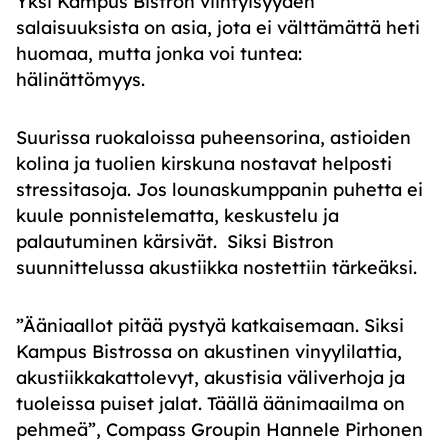
Yksi Kampus Bistron viihtyisyyden
salaisuuksista on asia, jota ei välttämättä heti
huomaa, mutta jonka voi tuntea:
hälinättömyys.
Suurissa ruokaloissa puheensorina, astioiden
kolina ja tuolien kirskuna nostavat helposti
stressitasoja. Jos lounaskumppanin puhetta ei
kuule ponnistelematta, keskustelu ja
palautuminen kärsivät. Siksi Bistron
suunnittelussa akustiikka nostettiin tärkeäksi.
”Ääniaallot pitää pystyä katkaisemaan. Siksi
Kampus Bistrossa on akustinen vinyylilattia,
akustiikkakattolevyt, akustisia väliverhoja ja
tuoleissa puiset jalat. Täällä äänimaailma on
pehmeä”, Compass Groupin Hannele Pirhonen