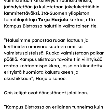
valmistetaan keskitetysti suurissa erissä,
jäähdytetään ja kuljetetaan jakelukeittiöihin
lämmitettäväksi. Itä-Suomen yliopiston
toimitilajohtaja
Tarja Harjula
kertoo, että
Kampus Bistrossa haluttiin valita toinen tie.
”Halusimme panostaa ruoan laatuun ja
keittiöiden omavaraisuuteen omissa
valmistuspisteissä. Ruoka valmistetaan paikan
päällä. Kampus Bistroon tavoiteltiin viihtyisää
rentoa kohtaamispaikkaa, jossa on kiinnitetty
erityistä huomiota kalustukseen ja
akustiikkaan”, Harjula sanoo.
Opiskelijat ovat äänestäneet jaloillaan.
”Kampus Bistrossa on erilainen tunnelma kuin