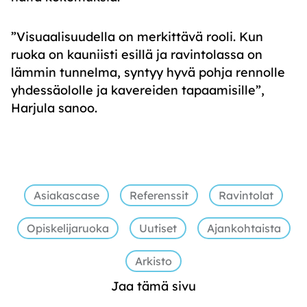
”Visuaalisuudella on merkittävä rooli. Kun
ruoka on kauniisti esillä ja ravintolassa on
lämmin tunnelma, syntyy hyvä pohja rennolle
yhdessäololle ja kavereiden tapaamisille”,
Harjula sanoo.
Asiakascase
Referenssit
Ravintolat
Opiskelijaruoka
Uutiset
Ajankohtaista
Arkisto
Jaa tämä sivu