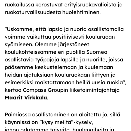
ruokailussa korostuvat erityisruokavalioista ja
ruokaturvallisuudesta huolehtiminen.
"Uskomme, että lapsia ja nuoria osallistamalla
voimme vaikuttaa positiivisesti kouluruoan
syömiseen. Olemme järjestäneet
koulukohteissamme eri puolilla Suomea
osallistavia työpajoja lapsille ja nuorille, joissa
pääsemme keskustelemaan ja kuulemaan
heidän ajatuksiaan kouluruokaan liittyen ja
esimerkiksi maistattamaan heillä uusia ruokia",
kertoo Compass Groupin liiketoimintajohtaja
Maarit Virkkala
.
Paimiossa osallistaminen on aloitettu jo, sillä
käynnissä on ”kysy meiltä”-kysely,
johon odotamme toiveita, huolenaiheita ja