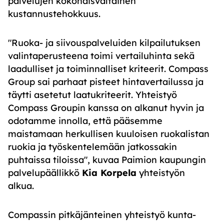
palvelujen kokonaisvaltainen
kustannustehokkuus.
"Ruoka- ja siivouspalveluiden kilpailutuksen
valintaperusteena toimi vertailuhinta sekä
laadulliset ja toiminnalliset kriteerit. Compass
Group sai parhaat pisteet hintavertailussa ja
täytti asetetut laatukriteerit. Yhteistyö
Compass Groupin kanssa on alkanut hyvin ja
odotamme innolla, että pääsemme
maistamaan herkullisen kuuloisen ruokalistan
ruokia ja työskentelemään jatkossakin
puhtaissa tiloissa", kuvaa Paimion kaupungin
palvelupäällikkö
Kia Korpela
yhteistyön
alkua.
Compassin pitkäjänteinen yhteistyö kunta-