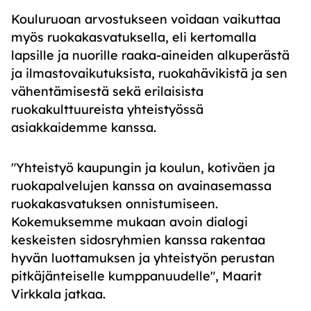
Kouluruoan arvostukseen voidaan vaikuttaa
myös ruokakasvatuksella, eli kertomalla
lapsille ja nuorille raaka-aineiden alkuperästä
ja ilmastovaikutuksista, ruokahävikistä ja sen
vähentämisestä sekä erilaisista
ruokakulttuureista yhteistyössä
asiakkaidemme kanssa.
"Yhteistyö kaupungin ja koulun, kotiväen ja
ruokapalvelujen kanssa on avainasemassa
ruokakasvatuksen onnistumiseen.
Kokemuksemme mukaan avoin dialogi
keskeisten sidosryhmien kanssa rakentaa
hyvän luottamuksen ja yhteistyön perustan
pitkäjänteiselle kumppanuudelle", Maarit
Virkkala jatkaa.