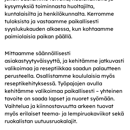
kysymyksiä toiminnasta huoltajilta,
kuntalaisilta ja henkilökunnalta. Kerromme
tuloksista ja vastaamme paikallisesti
syyslukukauden alkaessa, kun kohtaamme
paimiolaisia paikan päällä.
Mittaamme säännöllisesti
asiakastyytyväisyyttä, ja kehitämme jatkuvasti
valikoimaa ja reseptiikkaa saadun palautteen
perusteella. Osallistamme koululaisia myös
reseptikehityksessä. Työpajojen avulla
kehitämme valikoimaa paikallisesti – yhteinen
tavoite on saada lapset ja nuoret syömään.
Vaihtelua ja kiinnostavuutta arkeen tuovat
myös erilaiset teema- ja lempiruokaviikot sekä
ruokalistan uutuusruokalajit.