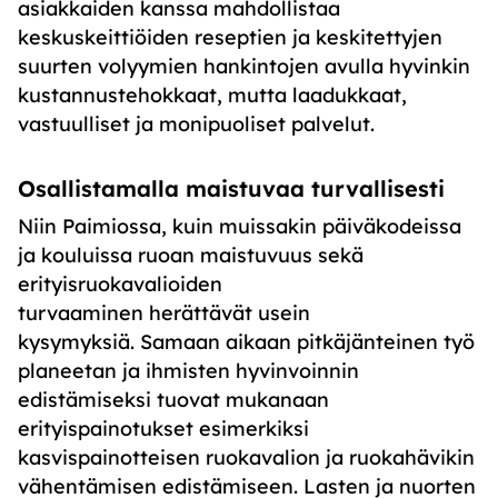
asiakkaiden kanssa mahdollistaa
keskuskeittiöiden reseptien ja keskitettyjen
suurten volyymien hankintojen avulla hyvinkin
kustannustehokkaat, mutta laadukkaat,
vastuulliset ja monipuoliset palvelut.
Osallistamalla maistuvaa turvallisesti
Niin Paimiossa, kuin muissakin päiväkodeissa
ja kouluissa ruoan maistuvuus sekä
erityisruokavalioiden
turvaaminen herättävät usein
kysymyksiä. Samaan aikaan pitkäjänteinen työ
planeetan ja ihmisten hyvinvoinnin
edistämiseksi tuovat mukanaan
erityispainotukset esimerkiksi
kasvispainotteisen ruokavalion ja ruokahävikin
vähentämisen edistämiseen. Lasten ja nuorten