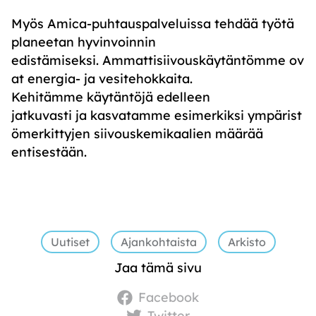
Myös Amica-puhtauspalveluissa tehdää työtä
planeetan hyvinvoinnin
edistämiseksi. Ammattisiivouskäytäntömme ov
at energia- ja vesitehokkaita.
Kehitämme käytäntöjä edelleen
jatkuvasti ja kasvatamme esimerkiksi ympärist
ömerkittyjen siivouskemikaalien määrää
entisestään.
Uutiset
Ajankohtaista
Arkisto
Jaa tämä sivu
Facebook
Twitter