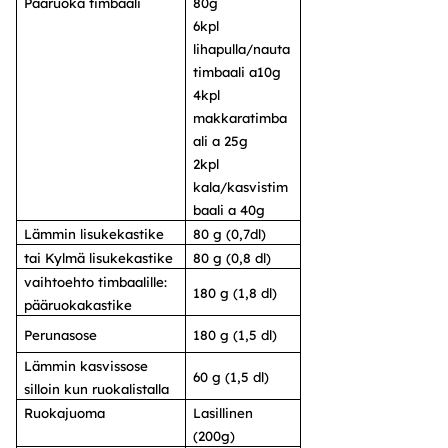
Pääruoka timbaali
80g
6kpl
lihapulla/nauta
timbaali a10g
4kpl
makkaratimba
ali a 25g
2kpl
kala/kasvistim
baali a 40g
Lämmin lisukekastike
80 g (0,7dl)
tai Kylmä lisukekastike
80 g (0,8 dl)
vaihtoehto timbaalille:
180 g (1,8 dl)
pääruokakastike
Perunasose
180 g (1,5 dl)
Lämmin kasvissose
60 g (1,5 dl)
silloin kun ruokalistalla
Ruokajuoma
Lasillinen
(200g)