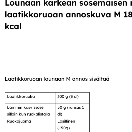
Lounaan karkean sosemaisen 
laatikkoruoan annoskuva M 1
kcal
Laatikkoruoan lounaan M annos sisältää
Laatikkoruoka
300 g (3 dl)
Lämmin kasvissose
50 g (runsas 1
silloin kun ruokalistalla
dl)
Ruokajuoma
Lasillinen
(150g)