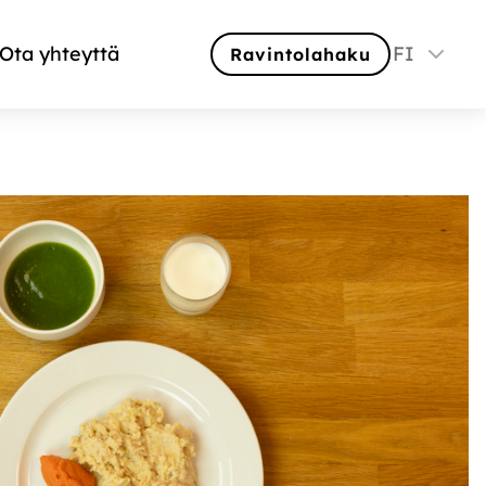
Ota yhteyttä
FI
Ravintolahaku