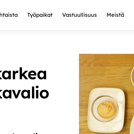
htaista
Työpaikat
Vastuullisuus
Meistä
karkea
avalio