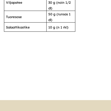
Viljapatee
30 g (noin 1/2
dl)
50 g (runsas 1
Tuoresose
dl)
Salaattikastike
10 g (n 1 rkl)