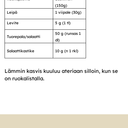
(150g)
Leipä
1 viipale (30g)
Levite
5 g (1 tl)
50 g (runsas 1
Tuorepala/salaatti
dl)
Salaattikastike
10 g (n 1 rkl)
Lämmin kasvis kuuluu ateriaan silloin, kun se
on ruokalistalla.