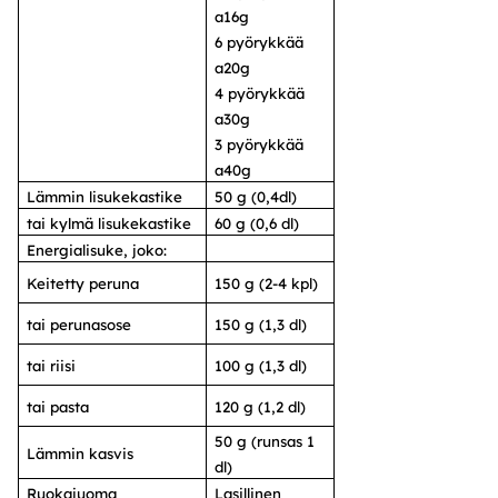
a16g
6 pyörykkää
a20g
4 pyörykkää
a30g
3 pyörykkää
a40g
Lämmin lisukekastike
50 g (0,4dl)
tai kylmä lisukekastike
60 g (0,6 dl)
Energialisuke, joko:
Keitetty peruna
150 g (2-4 kpl)
tai perunasose
150 g (1,3 dl)
tai riisi
100 g (1,3 dl)
tai pasta
120 g (1,2 dl)
50 g (runsas 1
Lämmin kasvis
dl)
Ruokajuoma
Lasillinen