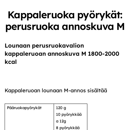
Kappaleruoka pyörykät:
perusruoka annoskuva M
Lounaan perusruokavalion
kappaleruoan annoskuva M 1800-2000
kcal
Kappaleruoan lounaan M-annos sisältää
Pääruokapyörykät
120 g
10 pyörykkää
a 12g
8 pyörykkää