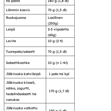
tai pasta
180 g (1,8 dl)
Lämmin kasvis
70 g (1,5 dl)
Ruokajuoma
Lasillinen
(250g)
Leipä
2-3 viipaletta
(60g)
Levite
10 g (2 tl)
Tuorepala/salaatti
70 g (1,5 dl)
Salaattikastike
10 g (n 1 rkl)
Jälkiruoka kahvileipä
1 pala tai kpl
Jälkiruoka kiisseli,
rahka, jogurtti,
170 g (1,7 dl)
hedelmäsalaatti tai
vanukas
Jälkiruoka vatkattu
100 g (1 dl)