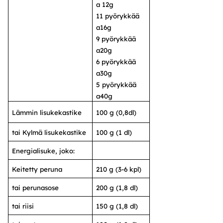
a 12g
11 pyörykkää
a16g
9 pyörykkää
a20g
6 pyörykkää
a30g
5 pyörykkää
a40g
Lämmin lisukekastike
100 g (0,8dl)
tai Kylmä lisukekastike
100 g (1 dl)
Energialisuke, joko:
Keitetty peruna
210 g (3-6 kpl)
tai perunasose
200 g (1,8 dl)
tai riisi
150 g (1,8 dl)