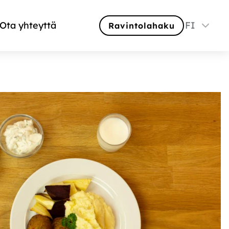
Ota yhteyttä
FI
Ravintolahaku