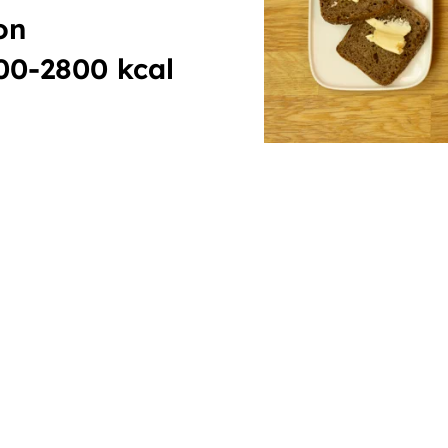
on
00-2800 kcal