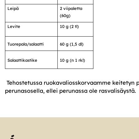
Leipä
2 viipaletta
(60g)
Levite
10 g (2 tl)
Tuorepala/salaatti
60 g (1,5 dl)
Salaattikastike
10 g (n 1 rkl)
Tehostetussa ruokavaliosskorvaamme keitetyn 
perunasosella, ellei perunassa ole rasvalisäystä.