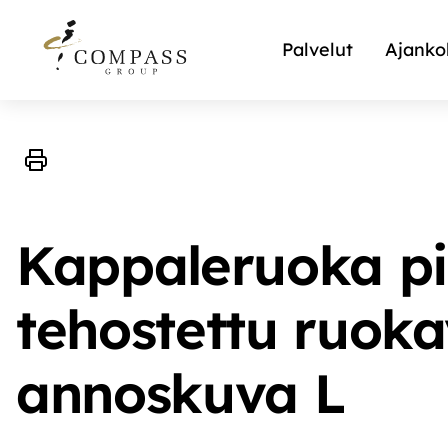
Palvelut
Ajanko
Kappaleruoka pih
tehostettu ruoka
annoskuva L