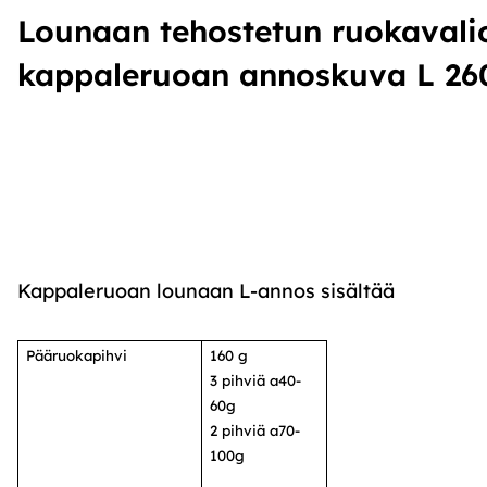
Lounaan tehostetun ruokavali
kappaleruoan annoskuva L 26
Kappaleruoan lounaan L-annos sisältää
Pääruokapihvi
160 g
3 pihviä a40-
60g
2 pihviä a70-
100g