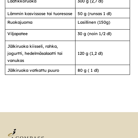
Laatikkoruoka
300 g (2,7 dl)
Lämmin kasvissose tai tuoresose
50 g (runsas 1 dl)
Ruokajuoma
Lasillinen (150g)
Viljapatee
30 g (noin 1/2 dl)
Jälkiruoka kiisseli, rahka,
jogurtti, hedelmäsalaatti tai
120 g (1,2 dl)
vanukas
Jälkiruoka vatkattu puuro
80 g ( 1 dl)