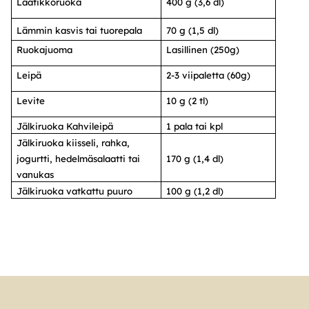
Laatikkoruoka
400 g (3,6 dl)
Lämmin kasvis tai tuorepala
70 g (1,5 dl)
Ruokajuoma
Lasillinen (250g)
Leipä
2-3 viipaletta (60g)
Levite
10 g (2 tl)
Jälkiruoka Kahvileipä
1 pala tai kpl
Jälkiruoka kiisseli, rahka,
jogurtti, hedelmäsalaatti tai
170 g (1,4 dl)
vanukas
Jälkiruoka vatkattu puuro
100 g (1,2 dl)