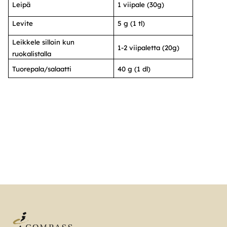
Leipä
1 viipale (30g)
Levite
5 g (1 tl)
Leikkele silloin kun
1-2 viipaletta (20g)
ruokalistalla
Tuorepala/salaatti
40 g (1 dl)