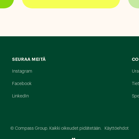
SEURAA MEITÄ
CO
Instagram
Ura
Facebook
Tie
LinkedIn
Spe
© Compass Group. Kaikki oikeudet pidätetään.
Käyttöehdot