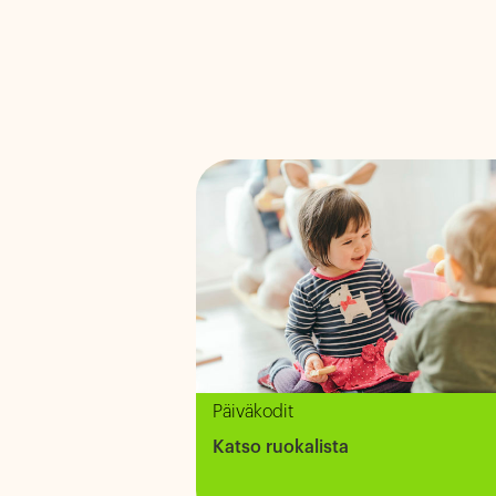
Päiväkodit
Katso ruokalista