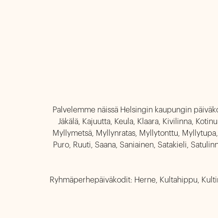
Palvelemme näissä Helsingin kaupungin päiväkod
Jäkälä, Kajuutta, Keula, Klaara, Kivilinna, Koti
Myllymetsä, Myllynratas, Myllytonttu, Myllytupa, M
Puro, Ruuti, Saana, Saniainen, Satakieli, Satulinna
Ryhmäperhepäiväkodit: Herne, Kultahippu, Kultima