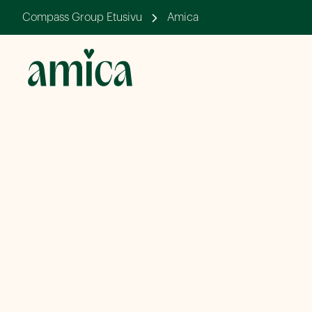
Compass Group Etusivu
Amica
Helsin
pä