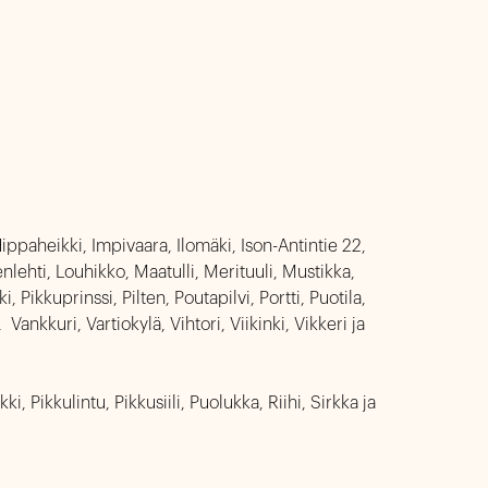
aheikki, Impivaara, Ilomäki, Ison-Antintie 22, 
lehti, Louhikko, Maatulli, Merituuli, Mustikka, 
ikkuprinssi, Pilten, Poutapilvi, Portti, Puotila, 
Vankkuri, Vartiokylä, Vihtori, Viikinki, Vikkeri ja 
kkulintu, Pikkusiili, Puolukka, Riihi, Sirkka ja 