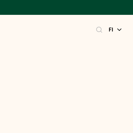
FI
 Amica-
lat