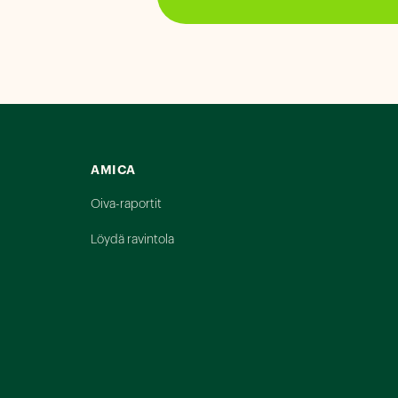
AMICA
Oiva-raportit
Löydä ravintola