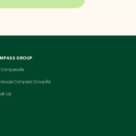
MPASS GROUP
 Compassilla
tosuoja Compass Groupilla
ak Up