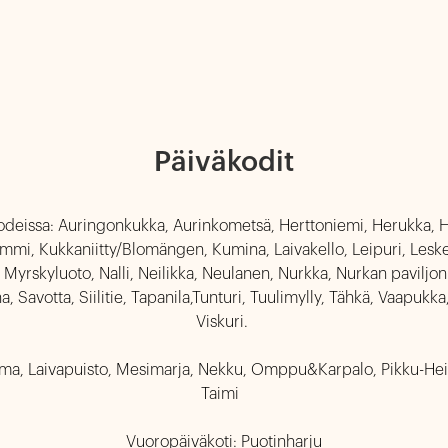
Päiväkodit
eissa: Auringonkukka, Aurinkometsä, Herttoniemi, Herukka, Hipp
nummi, Kukkaniitty/Blomängen, Kumina, Laivakello, Leipuri, Lesken
yrskyluoto, Nalli, Neilikka, Neulanen, Nurkka, Nurkan paviljonki, P
, Savotta, Siilitie, Tapanila,Tunturi, Tuulimylly, Tähkä, Vaapukka,  
Viskuri. 

, Laivapuisto, Mesimarja, Nekku, Omppu&Karpalo, Pikku-Heikki, Pi
Taimi  

Vuoropäiväkoti: Puotinharju
