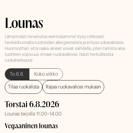
Lounas
Lämpimästi tervetuloa ravintolaamme! Kysy rohkeasti
henkilökunnalta tuotteiden allergeeneista ja erityisruokavalioista.
Huomioithan, että raaka-aineet voivat vaihdella, joten tarkista aina
tuotteen sopivuus omaan ruokavalioosi. Nauti herkullisesta
ruokahetkestä!
To 6.8.
Koko viikko
Tilaa ruokalista
Rajaa ruokavaliosi mukaan
Torstai 6.8.2026
Lounas tarjolla 11.00–14.00
Vegaaninen lounas