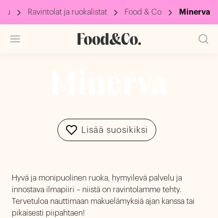
ivu
Ravintolat ja ruokalistat
Food & Co
Minerva
Minerva
Lisää suosikiksi
Hyvä ja monipuolinen ruoka, hymyilevä palvelu ja
innostava ilmapiiri – niistä on ravintolamme tehty.
Tervetuloa nauttimaan makuelämyksiä ajan kanssa tai
pikaisesti piipahtaen!