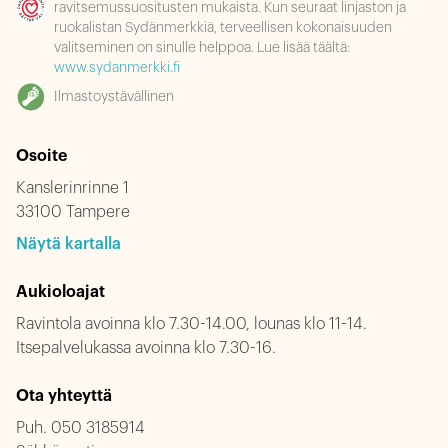
ravitsemussuositusten mukaista. Kun seuraat linjaston ja
ruokalistan Sydänmerkkiä, terveellisen kokonaisuuden
valitseminen on sinulle helppoa. Lue lisää täältä:
www.sydanmerkki.fi
Ilmastoystävällinen
Osoite
Kanslerinrinne 1
33100 Tampere
Näytä kartalla
Aukioloajat
Ravintola avoinna klo 7.30-14.00, lounas klo 11-14.
Itsepalvelukassa avoinna klo 7.30-16.
Ota yhteyttä
Puh.
050 3185914