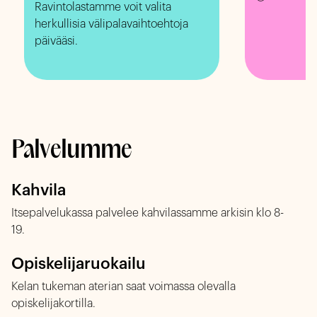
Ravintolastamme voit valita
herkullisia välipalavaihtoehtoja
päivääsi.
Palvelumme
Kahvila
Itsepalvelukassa palvelee kahvilassamme arkisin klo 8-
19.
Opiskelijaruokailu
Kelan tukeman aterian saat voimassa olevalla
opiskelijakortilla.