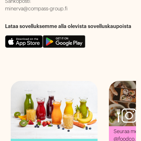
Sähköposti:
minerva@compass-group.fi
Lataa sovelluksemme alla olevista sovelluskaupoista
Seuraa meit
@foodco.mi