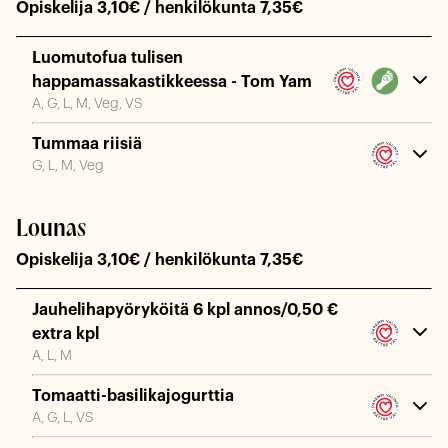
Opiskelija 3,10€ / henkilökunta 7,35€
Luomutofua tulisen
happamassakastikkeessa - Tom Yam
A, G, L, M, Veg, VS
Tummaa riisiä
G, L, M, Veg
Lounas
Opiskelija 3,10€ / henkilökunta 7,35€
Jauhelihapyöryköitä 6 kpl annos/0,50 €
extra kpl
A, L, M
Tomaatti-basilikajogurttia
A, G, L, VS