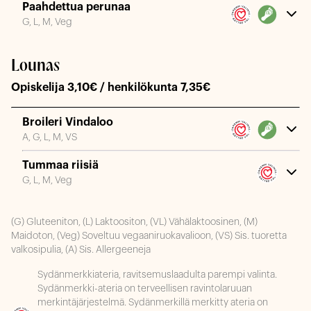
Paahdettua perunaa
G, L, M, Veg
Lounas
Opiskelija 3,10€ / henkilökunta 7,35€
Broileri Vindaloo
A, G, L, M, VS
Tummaa riisiä
G, L, M, Veg
(G) Gluteeniton, (L) Laktoositon, (VL) Vähälaktoosinen, (M)
Maidoton, (Veg) Soveltuu vegaaniruokavalioon, (VS) Sis. tuoretta
valkosipulia, (A) Sis. Allergeeneja
Sydänmerkkiateria, ravitsemuslaadulta parempi valinta.
Sydänmerkki-ateria on terveellisen ravintolaruuan
merkintäjärjestelmä. Sydänmerkillä merkitty ateria on