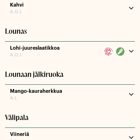
Kahvi
A, G, L
Lounas
Lohi-juureslaatikkoa
A, G, L
Lounaan jälkiruoka
Mango-kauraherkkua
A, L
Välipala
Viineriä