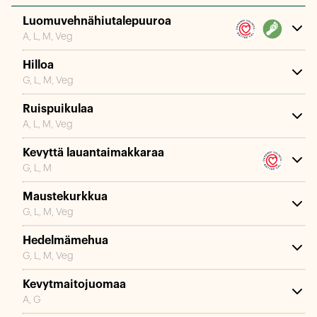
Luomuvehnähiutalepuuroa
A, L, M, Veg
Hilloa
G, L, M, Veg
Ruispuikulaa
A, L, M, Veg
Kevyttä lauantaimakkaraa
G, L, M
Maustekurkkua
G, L, M, Veg
Hedelmämehua
G, L, M, Veg
Kevytmaitojuomaa
A, G