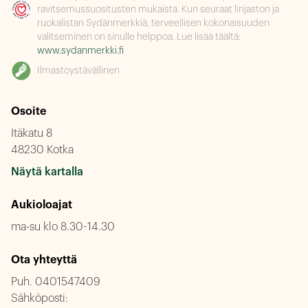
ravitsemussuositusten mukaista. Kun seuraat linjaston ja
ruokalistan Sydänmerkkiä, terveellisen kokonaisuuden
valitseminen on sinulle helppoa. Lue lisää täältä:
www.sydanmerkki.fi
Ilmastoystävällinen
Osoite
Itäkatu 8
48230 Kotka
Näytä kartalla
Aukioloajat
ma-su klo 8.30-14.30
Ota yhteyttä
Puh.
0401547409
Sähköposti: