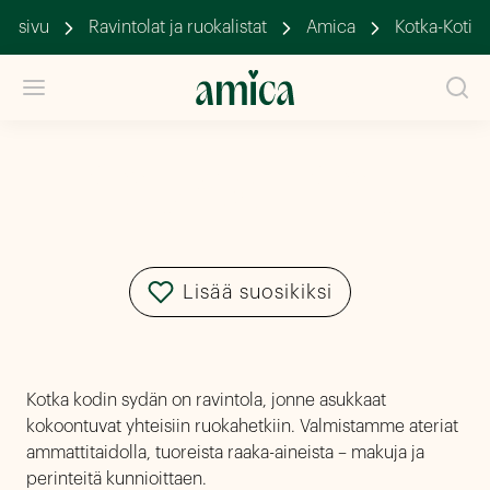
tusivu
Ravintolat ja ruokalistat
Amica
Kotka-Koti
Kotka-Koti
Lisää suosikiksi
Kotka kodin sydän on ravintola, jonne asukkaat
kokoontuvat yhteisiin ruokahetkiin. Valmistamme ateriat
ammattitaidolla, tuoreista raaka-aineista – makuja ja
perinteitä kunnioittaen.