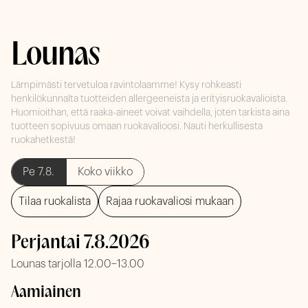
Lounas
Lämpimästi tervetuloa ravintolaamme! Kysy rohkeasti
henkilökunnalta tuotteiden allergeeneista ja erityisruokavalioista.
Huomioithan, että raaka-aineet voivat vaihdella, joten tarkista aina
tuotteen sopivuus omaan ruokavalioosi. Nauti herkullisesta
ruokahetkestä!
Pe 7.8.
Koko viikko
Tilaa ruokalista
Rajaa ruokavaliosi mukaan
Perjantai 7.8.2026
Lounas tarjolla 12.00–13.00
Aamiainen