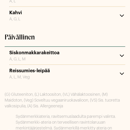
A, L
Kahvi
A, G, L
Päivällinen
Siskonmakkarakeittoa
A, G, L, M
Reissumies-leipää
A, L, M, Veg
(G) Gluteeniton, (L) Laktoositon, (VL) Vähälaktoosinen, (M)
Maidoton, (Veg) Soveltuu vegaaniruokavalioon, (VS) Sis. tuoretta
valkosipulia, (A) Sis. Allergeeneja
Sydänmerkkiateria, ravitsemuslaadulta parempi valinta.
Sydänmerkki-ateria on terveellisen ravintolaruuan
merkintäjärjestelmä. Sydänmerkillä merkitty ateria on