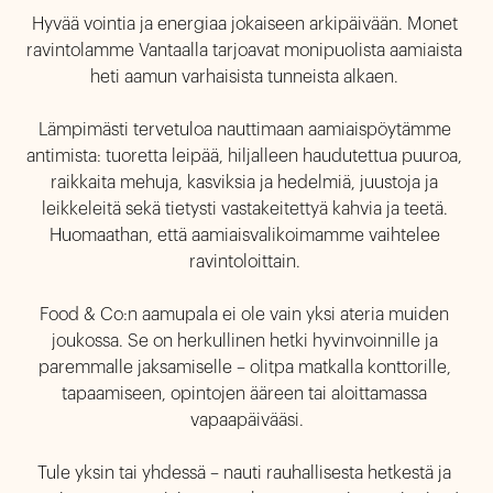
Hyvää vointia ja energiaa jokaiseen arkipäivään. Monet 
ravintolamme Vantaalla tarjoavat monipuolista aamiaista 
heti aamun varhaisista tunneista alkaen. 

Lämpimästi tervetuloa nauttimaan aamiaispöytämme 
antimista: tuoretta leipää, hiljalleen haudutettua puuroa, 
raikkaita mehuja, kasviksia ja hedelmiä, juustoja ja 
leikkeleitä sekä tietysti vastakeitettyä kahvia ja teetä. 
Huomaathan, että aamiaisvalikoimamme vaihtelee 
ravintoloittain. 

Food & Co:n aamupala ei ole vain yksi ateria muiden 
joukossa. Se on herkullinen hetki hyvinvoinnille ja 
paremmalle jaksamiselle – olitpa matkalla konttorille, 
tapaamiseen, opintojen ääreen tai aloittamassa 
vapaapäivääsi.

Tule yksin tai yhdessä – nauti rauhallisesta hetkestä ja 