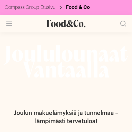
Compass Group Etusivu
Food & Co
Joululounaat
Vantaalla
Joulun makuelämyksiä ja tunnelmaa –
lämpimästi tervetuloa!