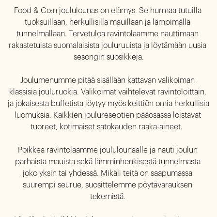
Food & Co:n joululounas on elämys. Se hurmaa tutuilla 
tuoksuillaan, herkullisilla mauillaan ja lämpimällä 
tunnelmallaan. Tervetuloa ravintolaamme nauttimaan 
rakastetuista suomalaisista jouluruuista ja löytämään uusia 
sesongin suosikkeja.

Joulumenumme pitää sisällään kattavan valikoiman 
klassisia jouluruokia. Valikoimat vaihtelevat ravintoloittain, 
ja jokaisesta buffetista löytyy myös keittiön omia herkullisia 
luomuksia. Kaikkien joulureseptien pääosassa loistavat 
tuoreet, kotimaiset satokauden raaka-aineet.  

Poikkea ravintolaamme joululounaalle ja nauti joulun 
parhaista mauista sekä lämminhenkisestä tunnelmasta 
joko yksin tai yhdessä. Mikäli teitä on saapumassa 
suurempi seurue, suosittelemme pöytävarauksen 
tekemistä. 
