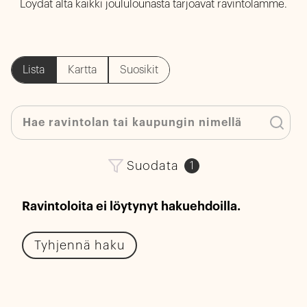
Löydät alta kaikki joululounasta tarjoavat ravintolamme.
Lista
Kartta
Suosikit
Suodata
1
Ravintoloita ei löytynyt hakuehdoilla.
Tyhjennä haku