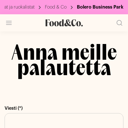
olat ja ruokalistat
Food & Co
Bolero Business Park
Anna meille
palautetta
Viesti