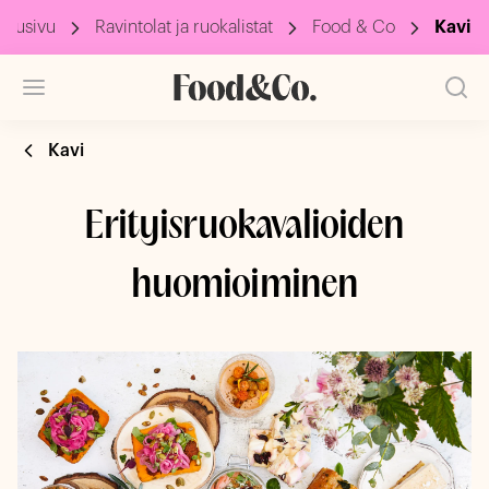
Etusivu
Ravintolat ja ruokalistat
Food & Co
Kavi
Kavi
Erityisruokavalioiden
huomioiminen