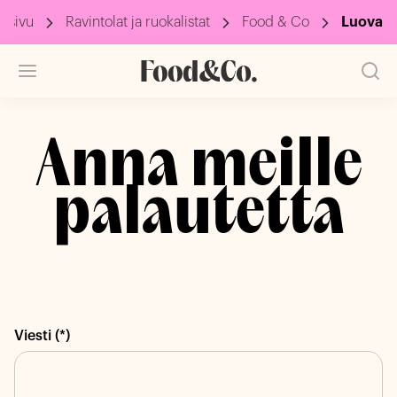
usivu
Ravintolat ja ruokalistat
Food & Co
Luova
Anna meille
palautetta
Viesti