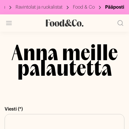
ivu
Ravintolat ja ruokalistat
Food & Co
Pääposti
Anna meille
palautetta
Viesti