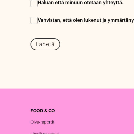
Haluan että minuun otetaan yhteyttä.
Vahvistan, että olen lukenut ja ymmärtän
Lähetä
FOOD & CO
Oiva-raportit