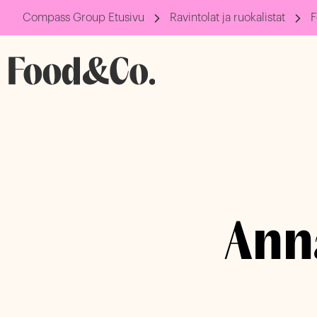
Compass Group Etusivu
Ravintolat ja ruokalistat
F
Anna