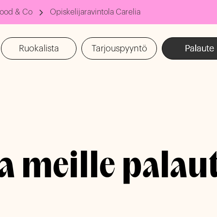
ood & Co
Opiskelijaravintola Carelia
Ruokalista
Tarjouspyyntö
Palaute
 meille palau