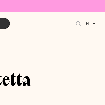
FI
tetta