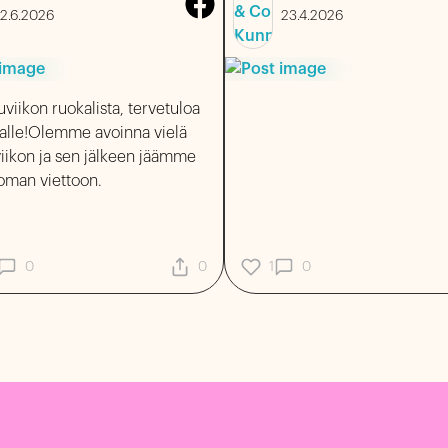
2.6.2026
23.4.2026
viikon ruokalista, tervetuloa
alle!Olemme avoinna vielä
en jälkeen jäämme
oman viettoon.
0
0
1
0