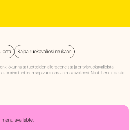
ulosta
Rajaa ruokavaliosi mukaan
kilökunnalta tuotteiden allergeeneista ja erityisruokavalioista.
arkista aina tuotteen sopivuus omaan ruokavalioosi. Nauti herkullisesta
 menu available.