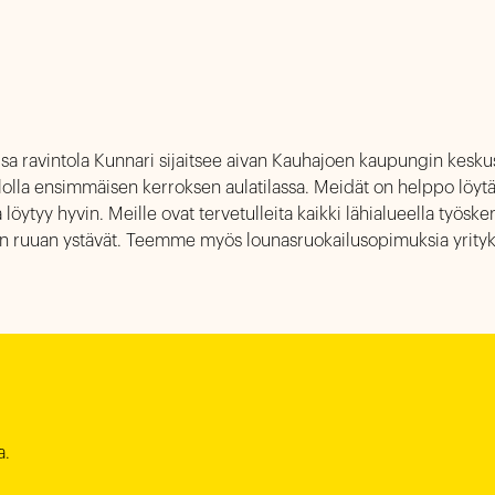
oisa ravintola Kunnari sijaitsee aivan Kauhajoen kaupungin kesku
olla ensimmäisen kerroksen aulatilassa. Meidät on helppo löytä
a löytyy hyvin. Meille ovat tervetulleita kaikki lähialueella työske
än ruuan ystävät. Teemme myös lounasruokailusopimuksia yrityk
.
