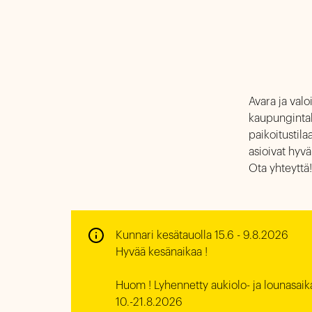
Avara ja val
kaupungintal
paikoitustila
asioivat hyv
Ota yhteyttä!
Kunnari kesätauolla 15.6 - 9.8.2026

Hyvää kesänaikaa !

Huom ! Lyhennetty aukiolo- ja lounasaika
10.-21.8.2026
