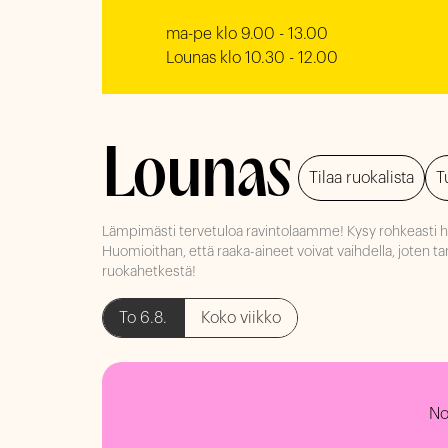
ma-pe klo 9.00 - 13.00

Lounas klo 10.30 - 12.00
Lounas
Tilaa ruokalista
T
Lämpimästi tervetuloa ravintolaamme! Kysy rohkeasti hen
Huomioithan, että raaka-aineet voivat vaihdella, joten t
ruokahetkestä!
To 6.8.
Koko viikko
No