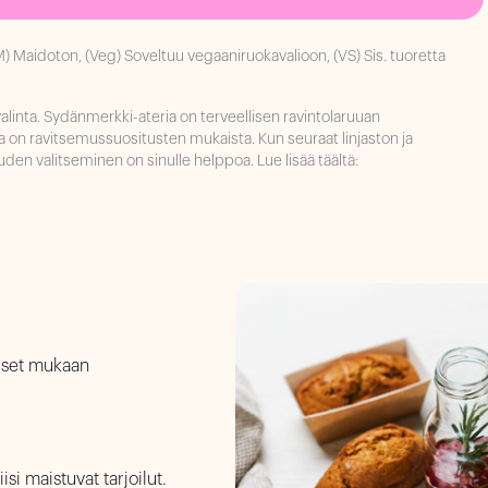
(M) Maidoton, (Veg) Soveltuu vegaaniruokavalioon, (VS) Sis. tuoretta
linta. Sydänmerkki-ateria on terveellisen ravintolaruuan
a on ravitsemussuositusten mukaista. Kun seuraat linjaston ja
den valitseminen on sinulle helppoa. Lue lisää täältä:
aiset mukaan
isi maistuvat tarjoilut.