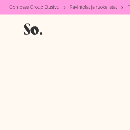
Compass Group Etusivu
Ravintolat ja ruokalistat
F