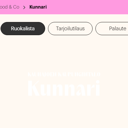
ood & Co
Kunnari
Ruokalista
Tarjoilutilaus
Palaute
KAUHAJOEN KAUPUNGINTALO
Kunnari