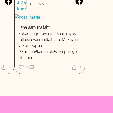
30.1.2026
Tänä aamuna lähti
kokoustarjottavia matkaan,myös
tällaisia voi meiltä tilata .Mukavaa
viikonloppua
!#kunnari#kauhajoki#compassgrou
pfinland
0
14
1
0