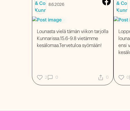
8.6.2026
Lounasta vielä tämän viikon tarjolla
Loppu
Kunnarissa.15.6-9.8 vietämme
louna
kesälomaa.Tervetuloa syömään!
ensi viikon ja s
kesäl
2
0
0
0