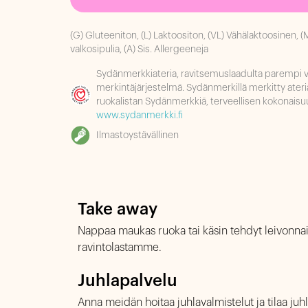
(G) Gluteeniton, (L) Laktoositon, (VL) Vähälaktoosinen, 
valkosipulia, (A) Sis. Allergeeneja
Sydänmerkkiateria, ravitsemuslaadulta parempi va
merkintäjärjestelmä. Sydänmerkillä merkitty ateri
ruokalistan Sydänmerkkiä, terveellisen kokonaisuu
www.sydanmerkki.fi
Ilmastoystävällinen
Take away
Nappaa maukas ruoka tai käsin tehdyt leivonn
ravintolastamme.
Juhlapalvelu
Anna meidän hoitaa juhlavalmistelut ja tilaa juhli