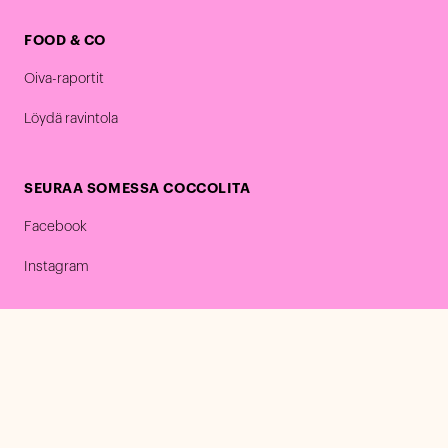
FOOD & CO
Oiva-raportit
Löydä ravintola
SEURAA SOMESSA COCCOLITA
Facebook
Instagram
COMPASS GROUP
Ura Compassilla
Tietosuoja Compass Groupilla