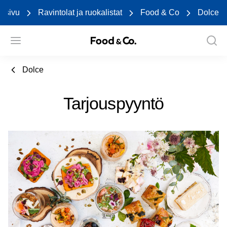
usivu
Ravintolat ja ruokalistat
Food & Co
Dolce
Dolce
Tarjouspyyntö