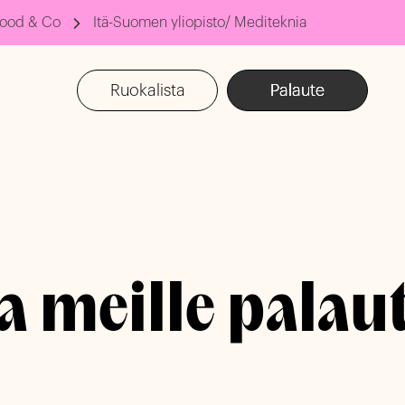
ood & Co
Itä-Suomen yliopisto/ Mediteknia
Ruokalista
Palaute
 meille palau