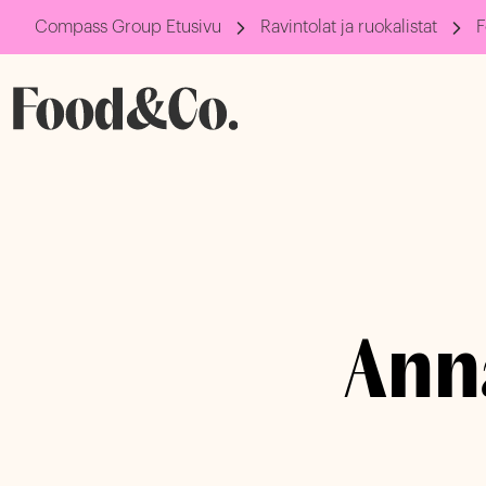
Compass Group Etusivu
Ravintolat ja ruokalistat
F
Anna