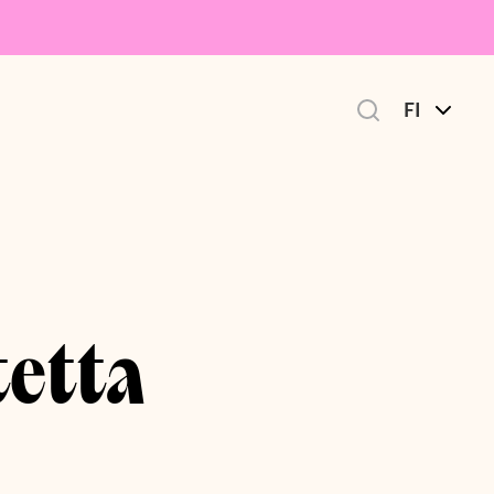
FI
tetta