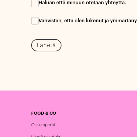
Haluan että minuun otetaan yhteyttä.
Vahvistan, että olen lukenut ja ymmärtän
Lähetä
FOOD & CO
Oiva-raportit