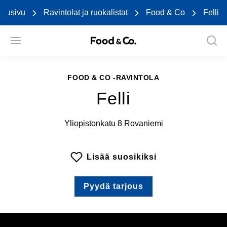
Etusivu
Ravintolat ja ruokalistat
Food & Co
Felli
FOOD & CO -RAVINTOLA
Felli
Yliopistonkatu 8 Rovaniemi
Lisää suosikiksi
Pyydä tarjous