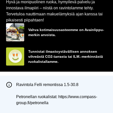
Hyvä ja monipuolinen ruoka, hymyilevä palvelu ja
innostava ilmapiiri – niistä on ravintolamme tehty.
Tervetuloa nauttimaan makuelämyksiä ajan kanssa tai
pikaisesti piipahtaen!
Vahva kotimaisuusasteemme on Avainlippu-
merkin arvoista.
Tunnistat ilmastoystävällisen annoksen
vihreästä CO2-tarrasta tai ILM.-merkinnästä
ruokalistallamme.
Ravintola Felli remontissa 1.5-30.8

Petronellan ruokalistat: https://www.compass-
group.fi/petronella
