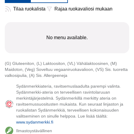
Tilaa ruokalista
Rajaa ruokavaliosi mukaan
No menu available.
(G) Gluteeniton, (L) Laktoositon, (VL) Vähälaktoosinen, (M)
Maidoton, (Veg) Soveltuu vegaaniruokavalioon, (VS) Sis. tuoretta
valkosipulia, (A) Sis. Allergeeneja
Sydänmerkkiateria, ravitsemuslaadulta parempi valinta.
Sydänmerkki-ateria on terveellisen ravintolaruuan
merkintäjärjestelmä. Sydänmerkillä merkitty ateria on
ravitsemussuositusten mukaista. Kun seuraat linjaston ja
ruokalistan Sydänmerkkiä, terveellisen kokonaisuuden
valitseminen on sinulle helppoa. Lue lisää täältä:
www.sydanmerkki.fi
Ilmastoystävällinen