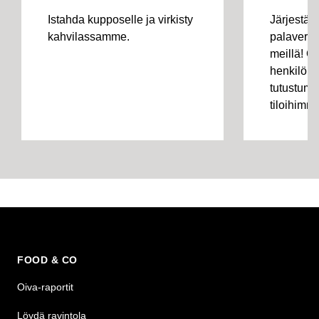
Istahda kupposelle ja virkisty
Järjestä 
kahvilassamme.
palaveri 
meillä! Ot
henkilöko
tutustuma
tiloihimm
FOOD & CO
Oiva-raportit
Löydä ravintola