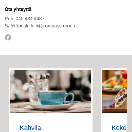
Ota yhteyttä
Puh.
040 484 4487
Sähköposti:
felli@compass-group.fi
Kahvila
Kokous