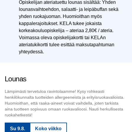
Opiskelijan ateriatuettu lounas sisältää: Yhden 
lounasvaihtoehdon, salaatti- ja leipäbuffan sekä 
yhden ruokajuoman. Huomioithan myös 
kappalerajoitukset. KELA tukee jokaista 
korkeakouluopiskelija – ateriaa 2,80€ / ateria. 
Voimassa oleva opiskelijakortti tai KELAn 
ateriatukikortti tulee esittää maksutapahtuman 
yhteydessä.
Lounas
Lämpimästi tervetuloa ravintolaamme! Kysy rohkeasti
henkilökunnalta tuotteiden allergeeneista ja erityisruokavalioista.
Huomioithan, että raaka-aineet voivat vaihdella, joten tarkista
aina tuotteen sopivuus omaan ruokavalioosi. Nauti herkullisesta
ruokahetkestä!
Su 9.8.
Koko viikko