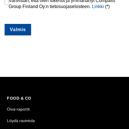
Vahvistan, että olen lukenut ja ymmärtänyt Compass
Group Finland Oy:n tietosuojaselosteen.
Linkki
(*)
Valmis
FOOD & CO
Oiva-raportit
Löydä ravintola