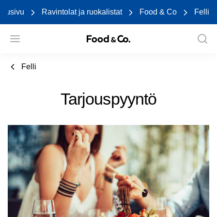
Etusivu
Ravintolat ja ruokalistat
Food & Co
Felli
Felli
Tarjouspyyntö