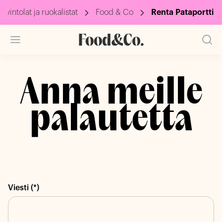
Ravintolat ja ruokalistat
Food & Co
Renta Pataportti
Anna meille
palautetta
Viesti