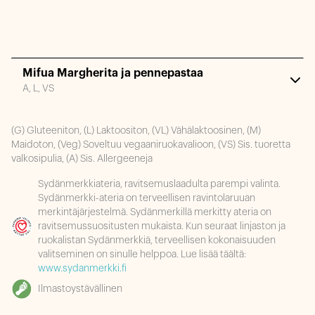
Mifua Margherita ja pennepastaa
A, L, VS
(G) Gluteeniton, (L) Laktoositon, (VL) Vähälaktoosinen, (M)
Maidoton, (Veg) Soveltuu vegaaniruokavalioon, (VS) Sis. tuoretta
valkosipulia, (A) Sis. Allergeeneja
Sydänmerkkiateria, ravitsemuslaadulta parempi valinta.
Sydänmerkki-ateria on terveellisen ravintolaruuan
merkintäjärjestelmä. Sydänmerkillä merkitty ateria on
ravitsemussuositusten mukaista. Kun seuraat linjaston ja
ruokalistan Sydänmerkkiä, terveellisen kokonaisuuden
valitseminen on sinulle helppoa. Lue lisää täältä:
www.sydanmerkki.fi
Ilmastoystävällinen