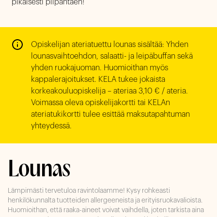
pikaisesti piipahtaen!
Opiskelijan ateriatuettu lounas sisältää: Yhden 
lounasvaihtoehdon, salaatti- ja leipäbuffan sekä 
yhden ruokajuoman. Huomioithan myös 
kappalerajoitukset. KELA tukee jokaista 
korkeakouluopiskelija – ateriaa 3,10 € / ateria. 
Voimassa oleva opiskelijakortti tai KELAn 
ateriatukikortti tulee esittää maksutapahtuman 
yhteydessä. 
Lounas
Lämpimästi tervetuloa ravintolaamme! Kysy rohkeasti
henkilökunnalta tuotteiden allergeeneista ja erityisruokavalioista.
Huomioithan, että raaka-aineet voivat vaihdella, joten tarkista aina