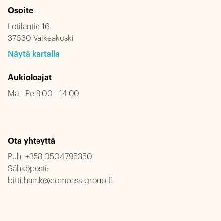
Osoite
Lotilantie 16
37630 Valkeakoski
Näytä kartalla
Aukioloajat
Ma - Pe 8.00 - 14.00
Ota yhteyttä
Puh.
+358 0504795350
Sähköposti:
bitti.hamk@compass-group.fi