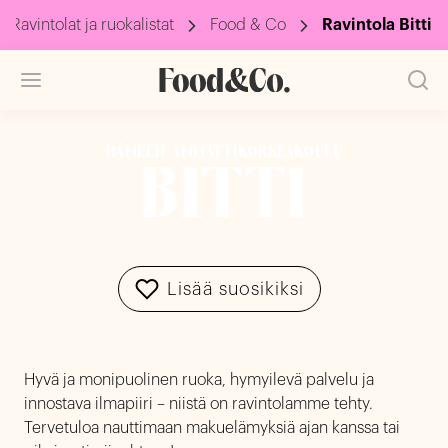
Ravintolat ja ruokalistat
Food & Co
Ravintola Bitti
HÄMEEN AMMATTIKORKEAKOULU
BITTI
Lisää suosikiksi
Hyvä ja monipuolinen ruoka, hymyilevä palvelu ja
innostava ilmapiiri – niistä on ravintolamme tehty.
Tervetuloa nauttimaan makuelämyksiä ajan kanssa tai