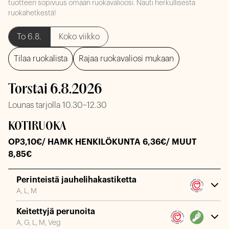
tuotteen sopivuus omaan ruokavalioosi. Nauti herkullisesta
ruokahetkestä!
To 6.8.
Koko viikko
Tilaa ruokalista
Rajaa ruokavaliosi mukaan
Torstai 6.8.2026
Lounas tarjolla 10.30–12.30
KOTIRUOKA
OP3,10€/ HAMK HENKILÖKUNTA 6,36€/ MUUT
8,85€
Perinteistä jauhelihakastiketta
A, L, M
Keitettyjä perunoita
A, G, L, M, Veg