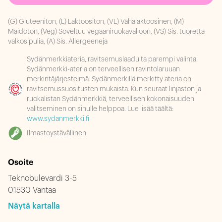
(G) Gluteeniton, (L) Laktoositon, (VL) Vähälaktoosinen, (M)
Maidoton, (Veg) Soveltuu vegaaniruokavalioon, (VS) Sis. tuoretta
valkosipulia, (A) Sis. Allergeeneja
Sydänmerkkiateria, ravitsemuslaadulta parempi valinta.
Sydänmerkki-ateria on terveellisen ravintolaruuan
merkintäjärjestelmä. Sydänmerkillä merkitty ateria on
ravitsemussuositusten mukaista. Kun seuraat linjaston ja
ruokalistan Sydänmerkkiä, terveellisen kokonaisuuden
valitseminen on sinulle helppoa. Lue lisää täältä:
www.sydanmerkki.fi
Ilmastoystävällinen
Osoite
Teknobulevardi 3-5
01530 Vantaa
Näytä kartalla