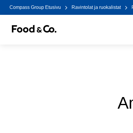
Compass Group Etusivu
Ravintolat ja ruokalistat
An