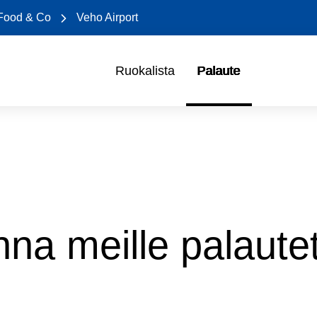
Food & Co
Veho Airport
Ruokalista
Palaute
na meille palaute