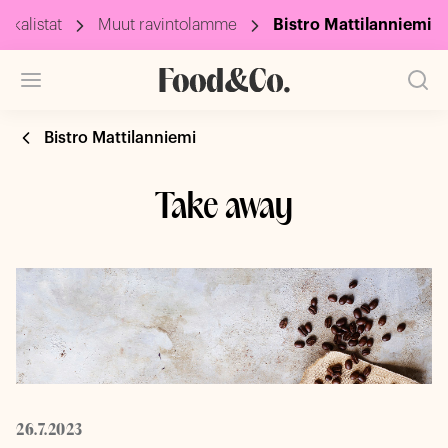
uokalistat
Muut ravintolamme
Bistro Mattilanniemi
Bistro Mattilanniemi
Take away
26.7.2023