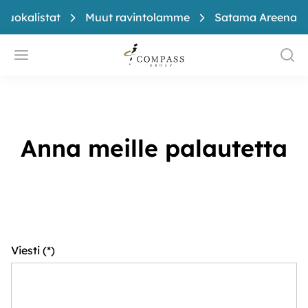
 ruokalistat
Muut ravintolamme
Satama Areena
Anna meille palautetta
Viesti