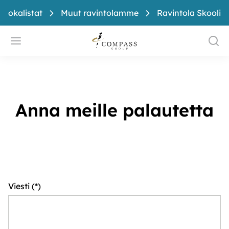
 ruokalistat
Muut ravintolamme
Ravintola Skooli
Anna meille palautetta
Viesti