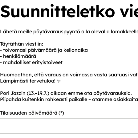
Suunnitteletko vi
Lähetä meille pöytävarauspyyntö alla olevalla lomakkeel
Täytäthän viestiin:

- toivomasi päivämäärä ja kellonaika

- henkilömäärä

- mahdolliset erityistoiveet

Huomaathan, että varaus on voimassa vasta saatuasi vahvi
Lämpimästi tervetuloa! ✨

Pori Jazzin (13.–19.7.) aikaan emme ota pöytävarauksia.

Piipahda kuitenkin rohkeasti paikalle – otamme asiakkaita 
Tilaisuuden päivämäärä