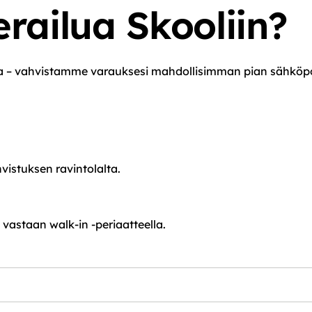
erailua Skooliin?
la – vahvistamme varauksesi mahdollisimman pian sähköpos
stuksen ravintolalta.

vastaan walk-in -periaatteella.