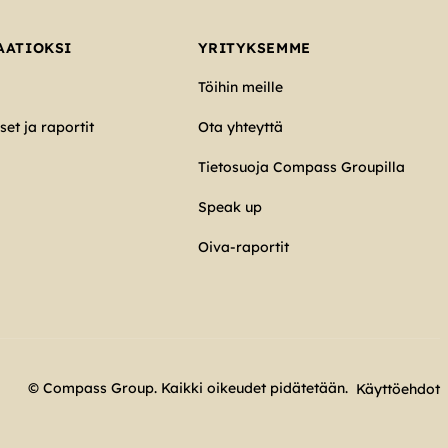
AATIOKSI
YRITYKSEMME
Töihin meille
et ja raportit
Ota yhteyttä
Tietosuoja Compass Groupilla
Speak up
Oiva-raportit
© Compass Group. Kaikki oikeudet pidätetään.
Käyttöehdot