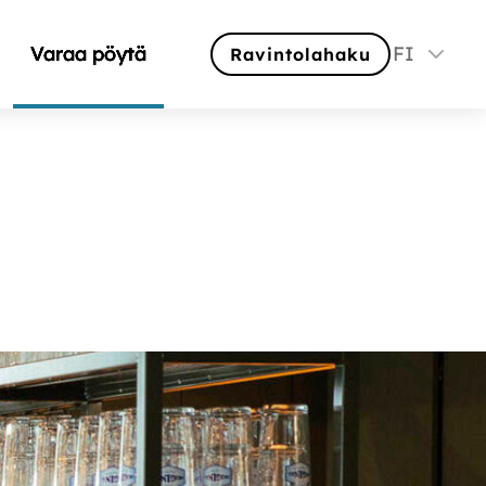
Varaa pöytä
FI
Ravintolahaku