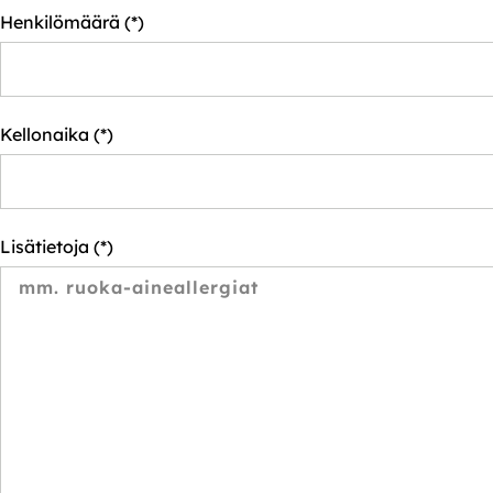
Henkilömäärä
Kellonaika
Lisätietoja