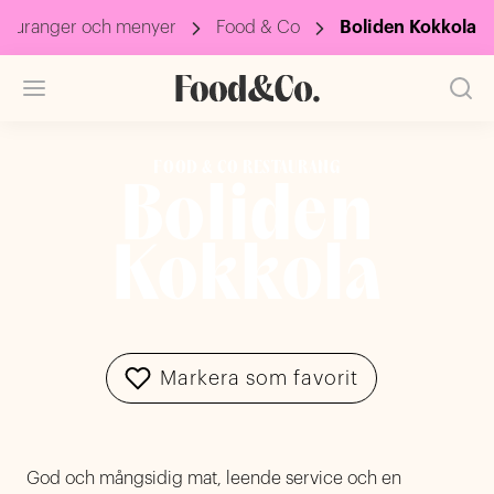
tauranger och menyer
Food & Co
Boliden Kokkola
FOOD & CO RESTAURANG
Boliden
Kokkola
Markera som favorit
God och mångsidig mat, leende service och en