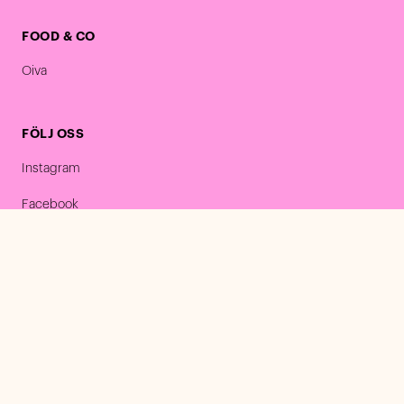
FOOD & CO
Oiva
FÖLJ OSS
Instagram
Facebook
LinkedIn
COMPASS GROUP
Jobba med oss
Datasäkerhet i Compass Group